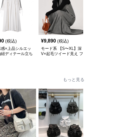
90
¥
9,890
¥
14,520
(税込)
(税込)
(税込)
涼感×上品シルエッ
モード系 【S〜XL】深
モード系 【36・38サイ
抽紐ディテール立ち
V×起毛ツイード見え フ
ズ】クラシカルUネック
ンピース
ィッシュテールワンピー
ジャンパーワンピース
ス
もっと見る