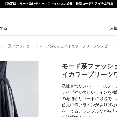
【決定版】モード系レディースファッション通販｜最新コーデとアイテム特集
する
人
モード系ファッション ドレープ感のあるバイカラープリーツワンピース
モード系ファッシ
イカラープリーツ
洗練されたシルエットのノー
ライプ柄が美しいラインを強
の海辺やリゾートに最適で、
首元の赤いラインがさりげな
を与える。シンプルながらも