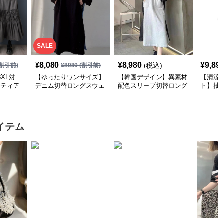
SALE
¥
8,080
¥
8,980
¥
9,8
(税込)
割引前)
¥
8980
(割引前)
XL対
【ゆったりワンサイズ】
【韓国デザイン】異素材
【清
×ティア
デニム切替ロングスウェ
配色スリーブ切替ロング
ト】
シャツ
ットワンピース
ワンピース
襟ワ
イテム