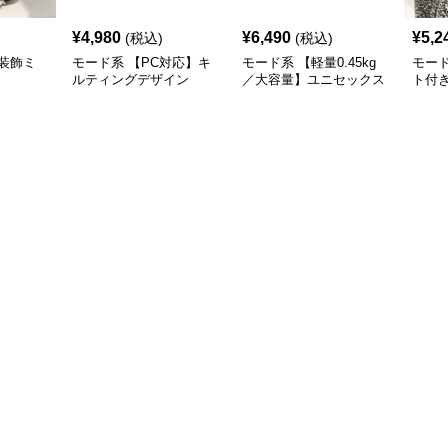
¥
4,980
¥
6,490
¥
5,2
(税込)
(税込)
装飾ミ
モード系 【PC対応】キ
モード系 【軽量0.45kg
モー
ルティングデザイン
／大容量】ユニセックス
ト付
2WAYショルダートート
ナイロン2WAYユーティ
ーバ
バッグ
リティトートバッグ