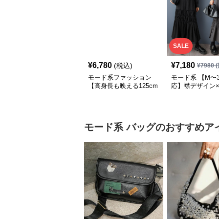
SALE
¥
6,780
¥
7,180
(税込)
¥
7980
(
モード系ファッション
モード系 【M〜3
【高身長も映える125cm
応】襟デザイン
丈】アートプリントキャ
ード切替 ロング
ミワンピース｜肩紐調整
ワンピース
OKで華奢さんも安心
モード系
バッグ
のおすすめア