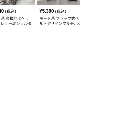
40
¥
5,390
¥
14,900
(税込)
(税込)
(税込)
ド系 多機能ポケッ
モード系 フラップ式ベ
モード系 【牛革】ウェ
きレザー調ショルダ
ルトデザインマルチポケ
ーブメタルハンドル レ
ッグ
ットリュック
ザーワンショルダーバッ
グ