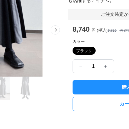
も活躍するアイテム。
ご注文確定か
8,740
円 (税込)
9,720
円 (
Next slide
カラー
ブラック
1
購
カー