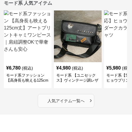
モード系 人気アイテム
¥
6,780
¥
4,980
¥
5,980
(税込)
(税込)
(税込
モード系ファッション
モード系 【ユニセック
モード系【S〜
【高身長も映える125cm
ス】ヴィンテージ調レザ
ヒョウプリント
丈】アートプリントキャ
ーショルダーバッグ｜斜
カラー半袖T
ミワンピース｜肩紐調整
めがけメッセンジャー
OKで華奢さんも安心
›
人気アイテム一覧へ