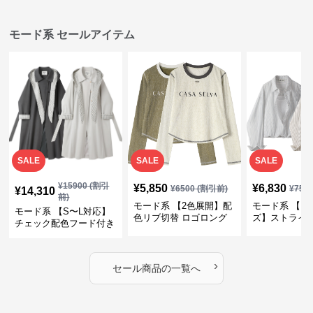
モード系 セールアイテム
SALE
SALE
SALE
¥
15900
(割引
¥
5,850
¥
6,830
¥
6500
(割引前)
¥
759
¥
14,310
前)
モード系 【2色展開】配
モード系 【フ
モード系 【S〜L対応】
色リブ切替 ロゴロング
ズ】ストライ
チェック配色フード付き
スリーブTシャツ
インナー風ド
ロングコート
ショートトッ
›
セール商品の一覧へ