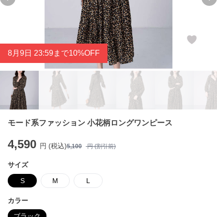
Previous slide
Ne
8
月
9
日 23:59まで10%OFF
モード系ファッション 小花柄ロングワンピース
4,590
円 (税込)
5,100
円 (割引前)
サイズ
S
M
L
カラー
ブラック