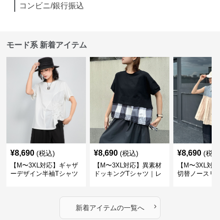
コンビニ/銀行振込
モード系 新着アイテム
¥
8,690
¥
8,690
¥
8,690
(税込)
(税込)
(税込
【M〜3XL対応】ギャザ
【M〜3XL対応】異素材
【M〜3XL対
ーデザイン半袖Tシャツ
ドッキングTシャツ｜レ
切替ノースリ
｜シャーリング・アシメ
イヤード風チェックトッ
ス｜Aライン
デザイン・ゆったりトッ
プス・裾ドロスト・体型
素材プリーツ
プス
カバー・大人モード
ー・大人モー
›
新着アイテムの一覧へ