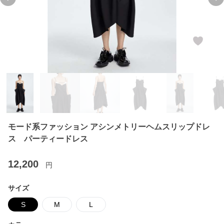
Previous slide
Ne
モード系ファッション アシンメトリーヘムスリップドレ
ス パーティードレス
12,200
円
サイズ
S
M
L