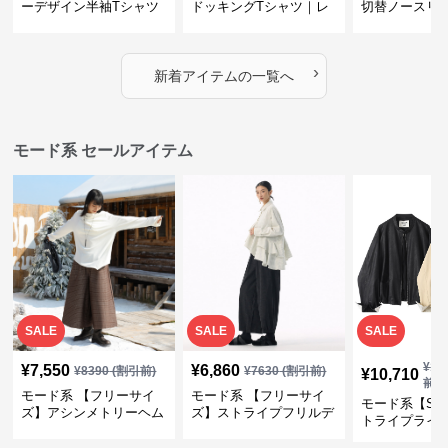
ーデザイン半袖Tシャツ
ドッキングTシャツ｜レ
切替ノースリ
｜シャーリング・アシメ
イヤード風チェックトッ
ス｜Aライン
デザイン・ゆったりトッ
プス・裾ドロスト・体型
素材プリーツ
プス
カバー・大人モード
ー・大人モー
›
新着アイテムの一覧へ
モード系 セールアイテム
SALE
SALE
SALE
¥
11
¥
7,550
¥
6,860
¥
8390
(割引前)
¥
7630
(割引前)
¥
10,710
前)
モード系 【フリーサイ
モード系 【フリーサイ
モード系【S〜
ズ】アシンメトリーヘム
ズ】ストライプフリルデ
トライプライ
デザインロングトップス
ザイン シャツトップス
エコレザーノ
（ブラック／ホワイト）