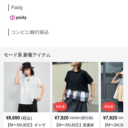
Paidy
コンビニ/銀行振込
モード系 新着アイテム
SALE
SALE
¥
8,690
¥
7,820
¥
7,820
(税込)
¥
8690
(割引前)
¥
869
【M〜3XL対応】ギャザ
【M〜3XL対応】異素材
【M〜3XL対