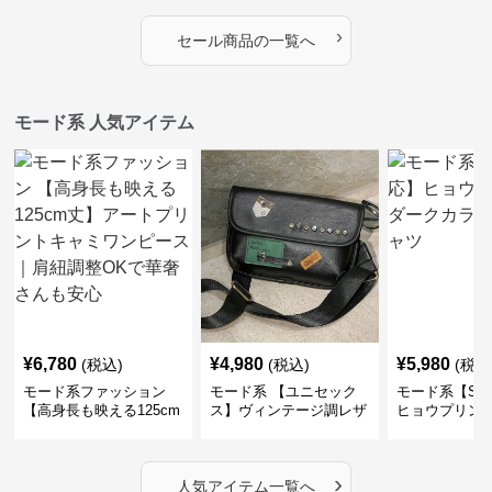
ップブルゾン
›
セール商品の一覧へ
モード系 人気アイテム
¥
6,780
¥
4,980
¥
5,980
(税込)
(税込)
(税込
モード系ファッション
モード系 【ユニセック
モード系【S〜
【高身長も映える125cm
ス】ヴィンテージ調レザ
ヒョウプリント
丈】アートプリントキャ
ーショルダーバッグ｜斜
カラー半袖T
ミワンピース｜肩紐調整
めがけメッセンジャー
OKで華奢さんも安心
›
人気アイテム一覧へ