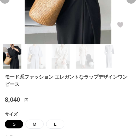
Previous slide
Ne
モード系ファッション エレガントなラップデザインワン
ピース
8,040
円
サイズ
S
M
L