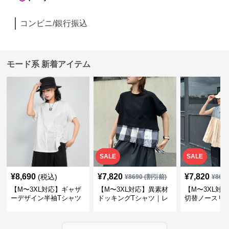
コンビニ/銀行振込
モード系 新着アイテム
SALE
SALE
¥
8,690
¥
7,820
¥
7,820
(税込)
¥
8690
(割引前)
¥
869
【M〜3XL対応】ギャザ
【M〜3XL対応】異素材
【M〜3XL対
ーデザイン半袖Tシャツ
ドッキングTシャツ｜レ
切替ノースリ
｜シャーリング・アシメ
イヤード風チェックトッ
ス｜Aライン
デザイン・ゆったりトッ
プス・裾ドロスト・体型
素材プリーツ
プス
カバー・大人モード
ー・大人モー