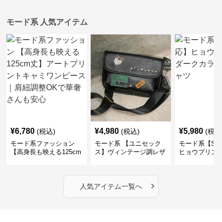
モード系 人気アイテム
¥
6,780
¥
4,980
¥
5,980
(税込)
(税込)
(税込
モード系ファッション
モード系 【ユニセック
モード系【S〜
【高身長も映える125cm
ス】ヴィンテージ調レザ
ヒョウプリント
丈】アートプリントキャ
ーショルダーバッグ｜斜
カラー半袖T
ミワンピース｜肩紐調整
めがけメッセンジャー
OKで華奢さんも安心
›
人気アイテム一覧へ