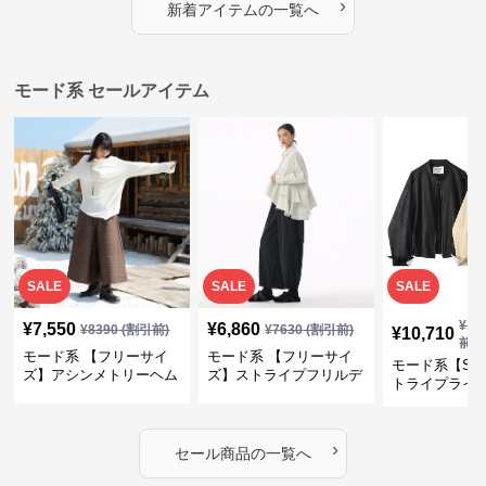
›
新着アイテムの一覧へ
モード系 セールアイテム
SALE
SALE
SALE
¥
11
¥
7,550
¥
6,860
¥
8390
(割引前)
¥
7630
(割引前)
¥
10,710
前)
モード系 【フリーサイ
モード系 【フリーサイ
モード系【S〜
ズ】アシンメトリーヘム
ズ】ストライプフリルデ
トライプライ
デザインロングトップス
ザイン シャツトップス
エコレザーノ
（ブラック／ホワイト）
ップブルゾン
›
セール商品の一覧へ