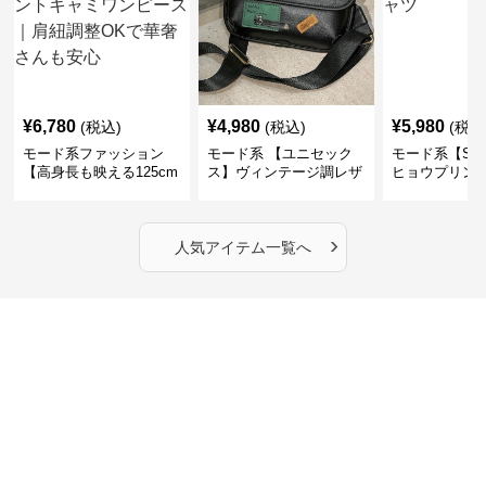
SALE
¥
7,820
¥
8,690
¥
8,690
(税込)
(税込
¥
8690
(割引前)
【M〜3XL対応】ギャザ
【M〜3XL対応】異素材
【M〜3XL対
ーデザイン半袖Tシャツ
ドッキングTシャツ｜レ
切替ノースリ
｜シャーリング・アシメ
イヤード風チェックトッ
ス｜Aライン
デザイン・ゆったりトッ
プス・裾ドロスト・体型
素材プリーツ
プス
カバー・大人モード
ー・大人モー
›
新着アイテムの一覧へ
モード系 セールアイテム