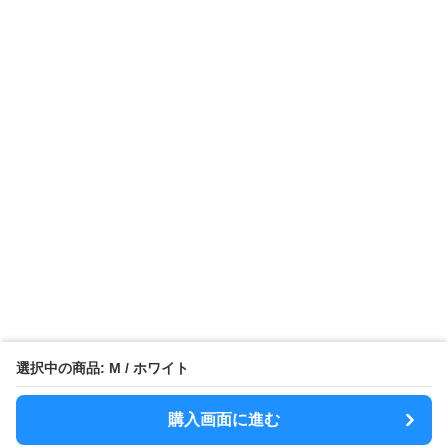
¥
6,780
¥
4,980
¥
5,980
(税込)
(税込)
(税込
モード系ファッション
モード系 【ユニセック
モード系【S〜
【高身長も映える125cm
ス】ヴィンテージ調レザ
ヒョウプリント
丈】アートプリントキャ
ーショルダーバッグ｜斜
カラー半袖T
ミワンピース｜肩紐調整
めがけメッセンジャー
OKで華奢さんも安心
›
人気アイテム一覧へ
選択中の商品: M / ホワイト
購入画面に進む