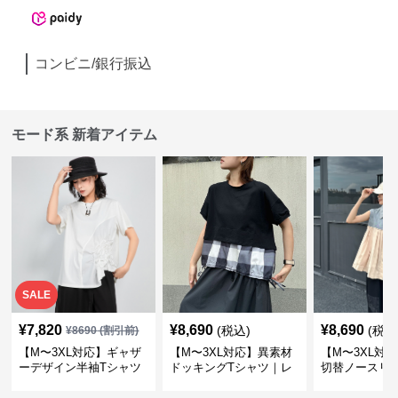
コンビニ/銀行振込
モード系 新着アイテム
SALE
¥
7,820
¥
8,690
¥
8,690
(税込)
(税込
¥
8690
(割引前)
【M〜3XL対応】ギャザ
【M〜3XL対応】異素材
【M〜3XL対
ーデザイン半袖Tシャツ
ドッキングTシャツ｜レ
切替ノースリ
｜シャーリング・アシメ
イヤード風チェックトッ
ス｜Aライン
デザイン・ゆったりトッ
プス・裾ドロスト・体型
素材プリーツ