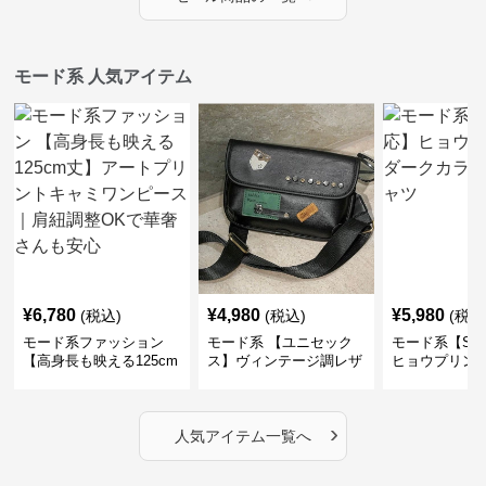
モード系 人気アイテム
¥
6,780
¥
4,980
¥
5,980
(税込)
(税込)
(税込
モード系ファッション
モード系 【ユニセック
モード系【S〜
【高身長も映える125cm
ス】ヴィンテージ調レザ
ヒョウプリント
丈】アートプリントキャ
ーショルダーバッグ｜斜
カラー半袖T
ミワンピース｜肩紐調整
めがけメッセンジャー
OKで華奢さんも安心
›
人気アイテム一覧へ