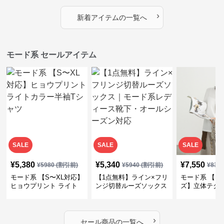
プス
カバー・大人モード
ー・大人モー
›
新着アイテムの一覧へ
モード系 セールアイテム
SALE
SALE
SALE
¥
5,380
¥
5,340
¥
7,550
¥
5980
(割引前)
¥
5940
(割引前)
¥
839
モード系 【S〜XL対応】
【1点無料】ライン×フリ
モード系 【フ
ヒョウプリント ライト
ンジ切替ルーズソックス
ズ】立体テク
カラー半袖Tシャツ
｜モード系レディース靴
クルーネック
下・オールシーズン対応
ーブトップス
›
セール商品の一覧へ