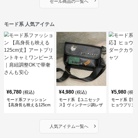
›
セール商品の一覧へ
モード系 人気アイテム
¥
6,780
¥
4,980
¥
5,980
(税込)
(税込)
(税込
モード系ファッション
モード系 【ユニセック
モード系【S〜
【高身長も映える125cm
ス】ヴィンテージ調レザ
ヒョウプリント
丈】アートプリントキャ
ーショルダーバッグ｜斜
カラー半袖T
ミワンピース｜肩紐調整
めがけメッセンジャー
OKで華奢さんも安心
›
人気アイテム一覧へ