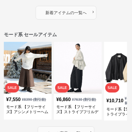
デザイン・ゆったりトッ
プス・裾ドロスト・体型
素材プリーツ
プス
カバー・大人モード
ー・大人モー
›
新着アイテムの一覧へ
モード系 セールアイテム
SALE
SALE
SALE
¥
11
¥
7,550
¥
6,860
¥
8390
(割引前)
¥
7630
(割引前)
¥
10,710
前)
モード系 【フリーサイ
モード系 【フリーサイ
モード系【S〜
ズ】アシンメトリーヘム
ズ】ストライプフリルデ
トライプライ
デザインロングトップス
ザイン シャツトップス
エコレザーノ
（ブラック／ホワイト）
ップブルゾン