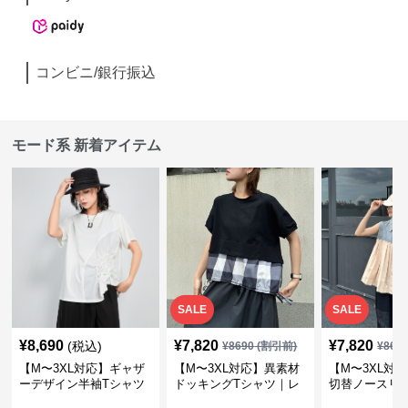
コンビニ/銀行振込
モード系 新着アイテム
SALE
SALE
¥
8,690
¥
7,820
¥
7,820
(税込)
¥
8690
(割引前)
¥
869
【M〜3XL対応】ギャザ
【M〜3XL対応】異素材
【M〜3XL対
ーデザイン半袖Tシャツ
ドッキングTシャツ｜レ
切替ノースリ
｜シャーリング・アシメ
イヤード風チェックトッ
ス｜Aライン