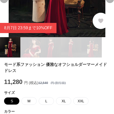
Previous slide
Ne
8
月
7
日 23:59まで10%OFF
モード系ファッション 優雅なオフショルダーマーメイド
ドレス
11,280
円 (税込)
12,540
円 (割引前)
サイズ
S
M
L
XL
XXL
カラー