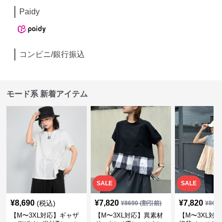
Paidy
コンビニ/銀行振込
モード系 新着アイテム
SALE
SALE
¥
8,690
¥
7,820
¥
7,820
(税込)
¥
8690
(割引前)
¥
869
【M〜3XL対応】ギャザ
【M〜3XL対応】異素材
【M〜3XL対