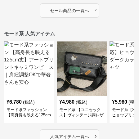
ップブルゾン
›
セール商品の一覧へ
モード系 人気アイテム
¥
6,780
¥
4,980
¥
5,980
(税込)
(税込)
(税込
モード系ファッション
モード系 【ユニセック
モード系【S〜
【高身長も映える125cm
ス】ヴィンテージ調レザ
ヒョウプリント
丈】アートプリントキャ
ーショルダーバッグ｜斜
カラー半袖T
ミワンピース｜肩紐調整
めがけメッセンジャー
OKで華奢さんも安心
›
人気アイテム一覧へ