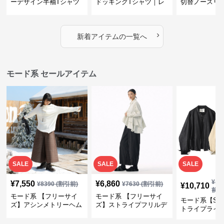
ーデザイン半袖Tシャツ
ドッキングTシャツ｜レ
切替ノースリ
｜シャーリング・アシメ
イヤード風チェックトッ
ス｜Aライン
デザイン・ゆったりトッ
プス・裾ドロスト・体型
素材プリーツ
プス
カバー・大人モード
ー・大人モー
›
新着アイテムの一覧へ
モード系 セールアイテム
SALE
SALE
SALE
¥
11
¥
7,550
¥
6,860
¥
8390
(割引前)
¥
7630
(割引前)
¥
10,710
前)
モード系 【フリーサイ
モード系 【フリーサイ
モード系【S〜
ズ】アシンメトリーヘム
ズ】ストライプフリルデ
トライプライ
デザインロングトップス
ザイン シャツトップス
エコレザーノ
（ブラック／ホワイト）