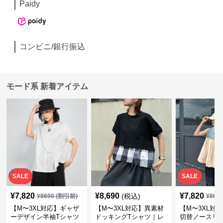
Paidy
コンビニ/銀行振込
モード系 新着アイテム
SALE
SALE
¥
7,820
¥
8,690
¥
7,820
(税込)
¥
8690
(割引前)
¥
869
【M〜3XL対応】ギャザ
【M〜3XL対応】異素材
【M〜3XL対
ーデザイン半袖Tシャツ
ドッキングTシャツ｜レ
切替ノースリ