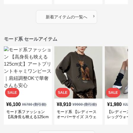
｜シャーリング・アシメ
イヤード風チェックトッ
ス｜Aライン
デザイン・ゆったりトッ
プス・裾ドロスト・体型
素材プリーツ
プス
カバー・大人モード
ー・大人モー
›
新着アイテムの一覧へ
モード系 セールアイテム
SALE
SALE
SALE
¥
6,100
¥
8,910
¥
1,980
¥
6780
(割引前)
¥
9900
(割引前)
¥
220
モード系ファッション
モード系 【レディース
【レディース
【高身長も映える125cm
オーバーサイズ スウェ
レッグウォー
丈】アートプリントキャ
ット】レオパードプリン
ス｜韓国スト
ミワンピース｜肩紐調整
ト裏毛トップス 秋冬ゆ
ーズ靴下
OKで華奢さんも安心
ったりモード