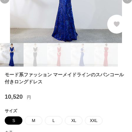
Previous slide
Ne
モード系ファッション マーメイドラインのスパンコール
付きロングドレス
10,520
円
サイズ
S
M
L
XL
XXL