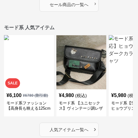
›
セール商品の一覧へ
モード系 人気アイテム
SALE
¥
6,100
¥
4,980
¥
5,980
(税込)
(税込
¥
6780
(割引前)
モード系ファッション
モード系 【ユニセック
モード系【S〜
【高身長も映える125cm
ス】ヴィンテージ調レザ
ヒョウプリント
丈】アートプリントキャ
ーショルダーバッグ｜斜
カラー半袖T
ミワンピース｜肩紐調整
めがけメッセンジャー
OKで華奢さんも安心
›
人気アイテム一覧へ