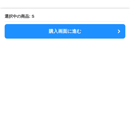
選択中の商品: S
購入画面に進む
MODELY
について
会社概要