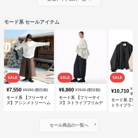
モード系 セールアイテム
SALE
SALE
SALE
¥
11
¥
7,550
¥
6,860
¥
8390
(割引前)
¥
7630
(割引前)
¥
10,710
前)
モード系 【フリーサイ
モード系 【フリーサイ
モード系【S〜
ズ】アシンメトリーヘム
ズ】ストライプフリルデ
トライプライ
デザインロングトップス
ザイン シャツトップス
エコレザーノ
（ブラック／ホワイト）
ップブルゾン
›
セール商品の一覧へ