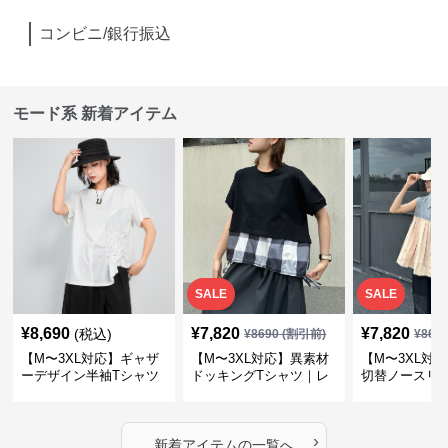
コンビニ/銀行振込
モード系 新着アイテム
SALE
SALE
¥
8,690
¥
7,820
¥
7,820
(税込)
¥
8690
(割引前)
¥
869
【M〜3XL対応】ギャザ
【M〜3XL対応】異素材
【M〜3XL対
ーデザイン半袖Tシャツ
ドッキングTシャツ｜レ
切替ノースリ
｜シャーリング・アシメ
イヤード風チェックトッ
ス｜Aライン
デザイン・ゆったりトッ
プス・裾ドロスト・体型
素材プリーツ
プス
カバー・大人モード
ー・大人モー
›
新着アイテムの一覧へ