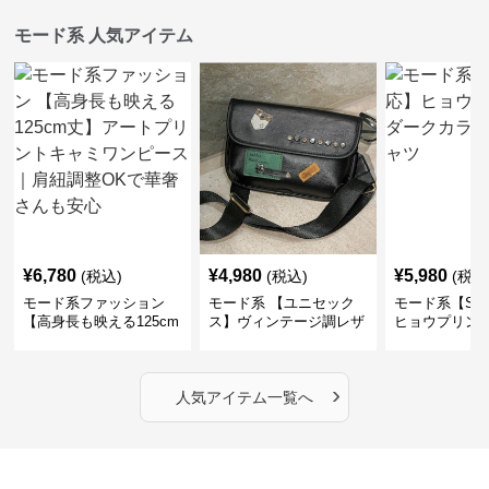
モード系 人気アイテム
¥
6,780
¥
4,980
¥
5,980
(税込)
(税込)
(税込
モード系ファッション
モード系 【ユニセック
モード系【S〜
【高身長も映える125cm
ス】ヴィンテージ調レザ
ヒョウプリント
丈】アートプリントキャ
ーショルダーバッグ｜斜
カラー半袖T
ミワンピース｜肩紐調整
めがけメッセンジャー
OKで華奢さんも安心
›
人気アイテム一覧へ