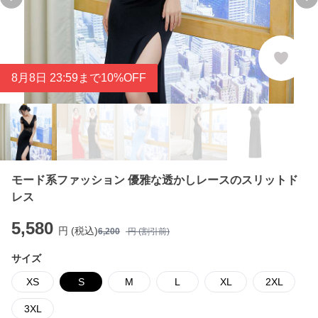
Previous slide
Ne
8
月
8
日 23:59まで10%OFF
モード系ファッション 優雅な透かしレースのスリットド
レス
5,580
円 (税込)
6,200
円 (割引前)
サイズ
XS
S
M
L
XL
2XL
3XL