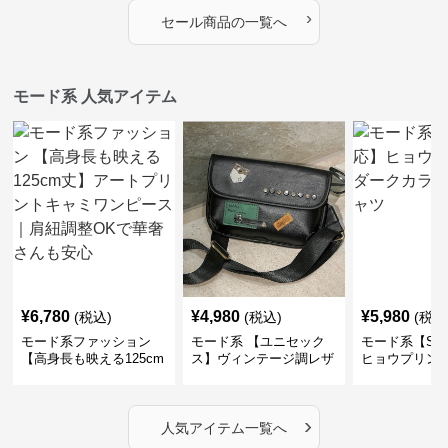
›
セール商品の一覧へ
モード系 人気アイテム
¥
6,780
¥
4,980
¥
5,980
(税込)
(税込)
(税込
モード系ファッション
モード系 【ユニセック
モード系【S〜
【高身長も映える125cm
ス】ヴィンテージ調レザ
ヒョウプリント
丈】アートプリントキャ
ーショルダーバッグ｜斜
カラー半袖T
ミワンピース｜肩紐調整
めがけメッセンジャー
OKで華奢さんも安心
›
人気アイテム一覧へ