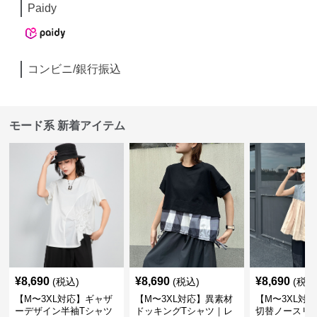
Paidy
コンビニ/銀行振込
モード系 新着アイテム
¥
8,690
¥
8,690
¥
8,690
(税込)
(税込)
(税込
【M〜3XL対応】ギャザ
【M〜3XL対応】異素材
【M〜3XL対
ーデザイン半袖Tシャツ
ドッキングTシャツ｜レ
切替ノースリ