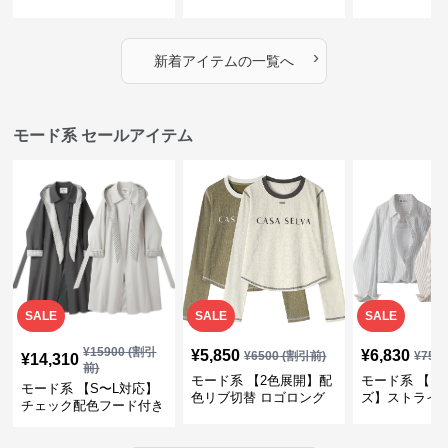
｜シャーリング・アシメ
イヤード風チェックトッ
ス｜Aライン
デザイン・ゆったりトッ
プス・裾ドロスト・体型
素材プリーツ
プス
カバー・大人モード
ー・大人モー
›
新着アイテムの一覧へ
モード系 セールアイテム
SALE
SALE
SALE
¥
15900
(割引
¥
5,850
¥
6,830
¥
6500
(割引前)
¥
759
¥
14,310
前)
モード系 【2色展開】配
モード系 【フ
モード系 【S〜L対応】
色リブ切替 ロゴロング
ズ】ストライ
チェック配色フード付き
スリーブTシャツ
インナー風ド
ロングコート
ショートトッ