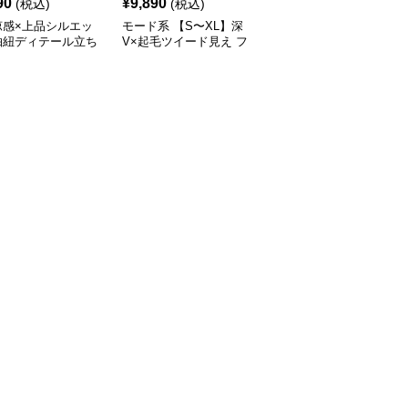
¥
14520
(割引
90
¥
9,890
(税込)
(税込)
¥
13,060
前)
涼感×上品シルエッ
モード系 【S〜XL】深
モード系 【36・38サイ
抽紐ディテール立ち
V×起毛ツイード見え フ
ズ】クラシカルUネック
ンピース
ィッシュテールワンピー
ジャンパーワンピース
ス