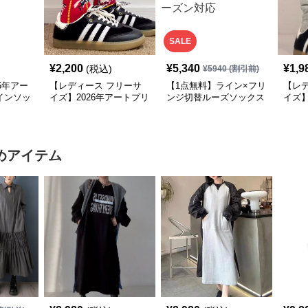
SALE
¥
2,200
¥
5,340
¥
1,9
(税込)
¥
5940
(割引前)
6年アー
【レディース フリーサ
【1点無料】ライン×フリ
【レ
インソッ
イズ】2026年アートプリ
ンジ切替ルーズソックス
イズ
 モー
ントデザインソックス｜
｜モード系レディース靴
しゅ
ット
モード柄ソックス
下・オールシーズン対応
ード系
ート
めアイテム