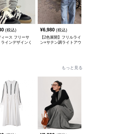
80
¥
6,980
¥
9,890
(税込)
(税込)
(税込)
ディース フリーサ
【2色展開】フリルライ
【フリーサイズ】配色切
】ラインデザインく
ン×サテン調ライトアウ
替フェイクレイヤードワ
くしゅソックス｜モ
ター｜華やぎを纏う大人
ンピース
 厚手 靴下 ストリ
のショートジャケット
 スニーカーコーデ
もっと見る
SALE