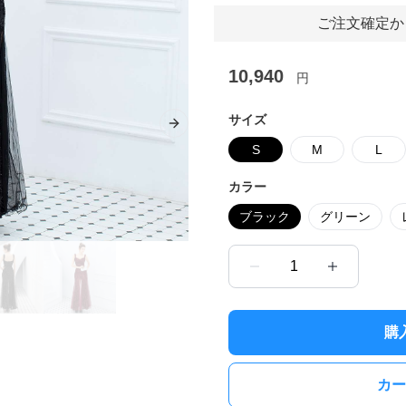
ご注文確定か
10,940
円
サイズ
Next slide
S
M
L
カラー
ブラック
グリーン
1
購
カー