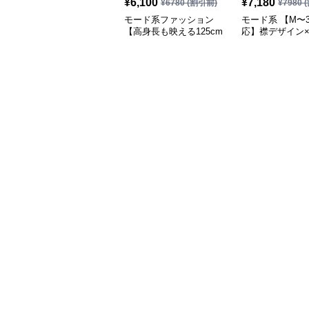
¥
6,100
¥
7,180
¥
6780
(割引前)
¥
7980
(
モード系ファッション
モード系 【M〜3
【高身長も映える125cm
応】襟デザイン
丈】アートプリントキャ
ード切替 ロング
ミワンピース｜肩紐調整
ワンピース
OKで華奢さんも安心