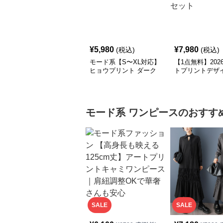
¥
5,980
¥
7,980
(税込)
(税込)
モード系【S〜XL対応】
【1点無料】202
ヒョウプリント ダーク
トプリントデザ
カラー半袖Tシャツ
クス｜レディース
ド柄ソックスセ
モード系
ワンピース
のおすす
SALE
SALE