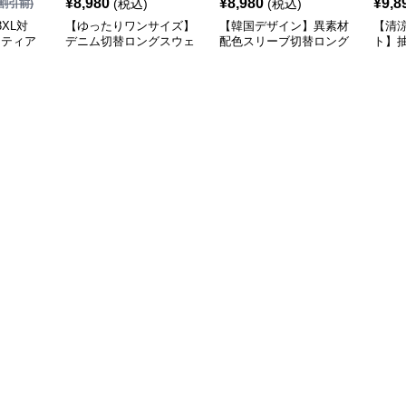
¥
8,980
¥
8,980
¥
9,8
(税込)
(税込)
割引前)
XL対
【ゆったりワンサイズ】
【韓国デザイン】異素材
【清
×ティア
デニム切替ロングスウェ
配色スリーブ切替ロング
ト】
シャツ
ットワンピース
ワンピース
襟ワ