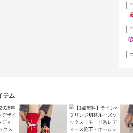
P
P
イテム