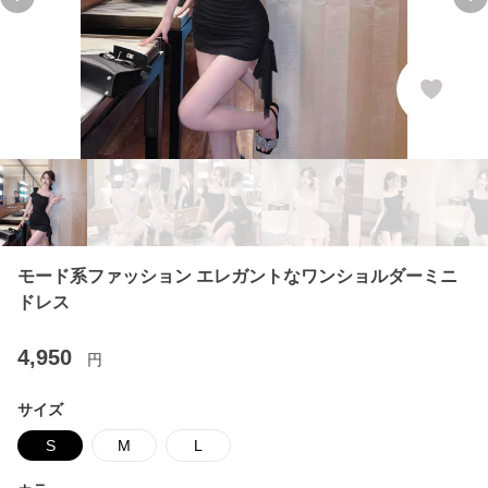
Previous slide
Ne
モード系ファッション エレガントなワンショルダーミニ
ドレス
4,950
円
サイズ
S
M
L