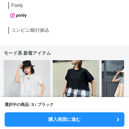
Paidy
コンビニ/銀行振込
モード系 新着アイテム
選択中の商品: S / ブラック
SALE
SALE
¥
7,820
¥
8,690
¥
7,820
(税込)
¥
8690
(割引前)
¥
869
購入画面に進む
【M〜3XL対応】ギャザ
【M〜3XL対応】異素材
【M〜3XL対
ーデザイン半袖Tシャツ
ドッキングTシャツ｜レ
切替ノースリ