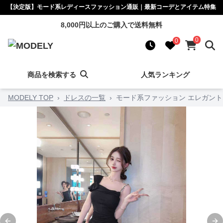
【決定版】モード系レディースファッション通販｜最新コーデとアイテム特集
8,000円以上のご購入で送料無料
0
0
商品を検索する
人気ランキング
MODELY TOP
›
ドレスの一覧
›
モード系ファッション エレガン