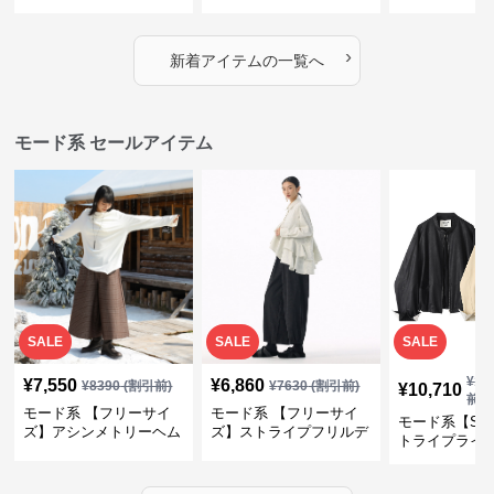
｜シャーリング・アシメ
イヤード風チェックトッ
ス｜Aライン
デザイン・ゆったりトッ
プス・裾ドロスト・体型
素材プリーツ
プス
カバー・大人モード
ー・大人モー
›
新着アイテムの一覧へ
モード系 セールアイテム
SALE
SALE
SALE
¥
11
¥
7,550
¥
6,860
¥
8390
(割引前)
¥
7630
(割引前)
¥
10,710
前)
モード系 【フリーサイ
モード系 【フリーサイ
モード系【S〜
ズ】アシンメトリーヘム
ズ】ストライプフリルデ
トライプライ
デザインロングトップス
ザイン シャツトップス
エコレザーノ
（ブラック／ホワイト）
ップブルゾン