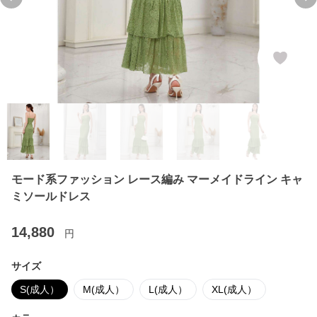
Previous slide
Ne
モード系ファッション レース編み マーメイドライン キャ
ミソールドレス
14,880
円
サイズ
S(成人）
M(成人）
L(成人）
XL(成人）