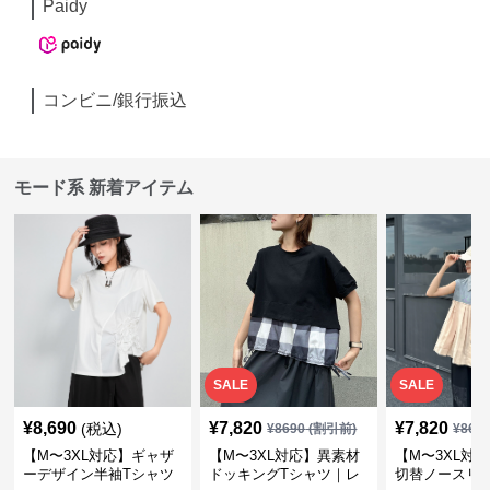
Paidy
コンビニ/銀行振込
モード系 新着アイテム
SALE
SALE
¥
8,690
¥
7,820
¥
7,820
(税込)
¥
8690
(割引前)
¥
869
【M〜3XL対応】ギャザ
【M〜3XL対応】異素材
【M〜3XL対
ーデザイン半袖Tシャツ
ドッキングTシャツ｜レ
切替ノースリ