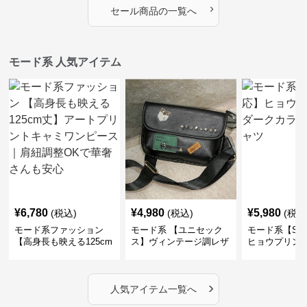
›
セール商品の一覧へ
モード系 人気アイテム
¥
6,780
¥
4,980
¥
5,980
(税込)
(税込)
(税込
モード系ファッション
モード系 【ユニセック
モード系【S〜
【高身長も映える125cm
ス】ヴィンテージ調レザ
ヒョウプリント
丈】アートプリントキャ
ーショルダーバッグ｜斜
カラー半袖T
ミワンピース｜肩紐調整
めがけメッセンジャー
OKで華奢さんも安心
›
人気アイテム一覧へ