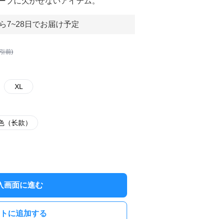
ーブに欠かせないアイテム。
ら7~28日でお届け予定
割引前)
XL
色（长款）
入画面に進む
トに追加する