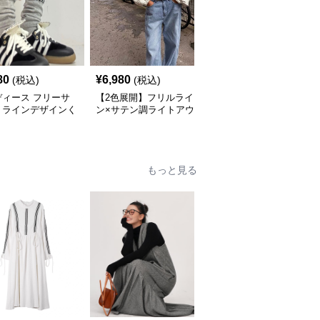
80
¥
6,980
¥
9,890
(税込)
(税込)
(税込)
ディース フリーサ
【2色展開】フリルライ
【フリーサイズ】配色切
】ラインデザインく
ン×サテン調ライトアウ
替フェイクレイヤードワ
くしゅソックス｜モ
ター｜華やぎを纏う大人
ンピース
 厚手 靴下 ストリ
のショートジャケット
 スニーカーコーデ
もっと見る