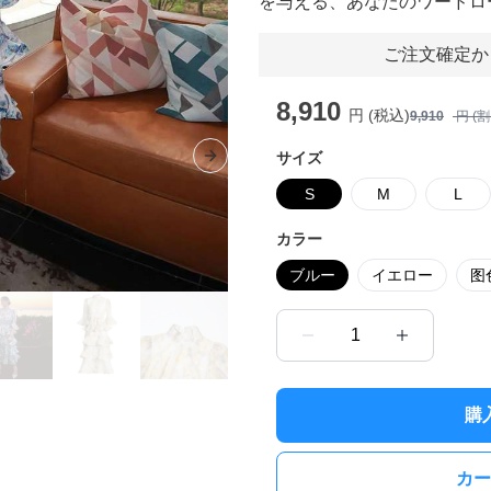
を与える、あなたのワードロ
ご注文確定か
8,910
円 (税込)
9,910
円 (
サイズ
Next slide
S
M
L
カラー
ブルー
イエロー
图
1
購
カー