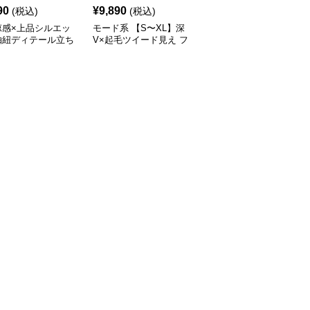
90
¥
9,890
¥
14,520
(税込)
(税込)
(税込)
涼感×上品シルエッ
モード系 【S〜XL】深
モード系 【36・38サイ
抽紐ディテール立ち
V×起毛ツイード見え フ
ズ】クラシカルUネック
ンピース
ィッシュテールワンピー
ジャンパーワンピース
ス