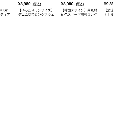
¥
8,980
¥
8,980
¥
9,8
(税込)
(税込)
XL対
【ゆったりワンサイズ】
【韓国デザイン】異素材
【清
×ティア
デニム切替ロングスウェ
配色スリーブ切替ロング
ト】
シャツ
ットワンピース
ワンピース
襟ワ