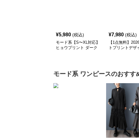
¥
5,980
¥
7,980
(税込)
(税込)
モード系【S〜XL対応】
【1点無料】202
ヒョウプリント ダーク
トプリントデザ
カラー半袖Tシャツ
クス｜レディース
ド柄ソックスセ
モード系
ワンピース
のおすす