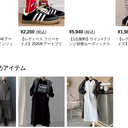
¥
2,200
¥
5,940
¥
1,9
(税込)
(税込)
6年アー
【レディース フリーサ
【1点無料】ライン×フリ
【レ
インソッ
イズ】2026年アートプリ
ンジ切替ルーズソックス
イズ
 モー
ントデザインソックス｜
｜モード系レディース靴
しゅ
ット
モード柄ソックス
下・オールシーズン対応
ード系
ート
めアイテム