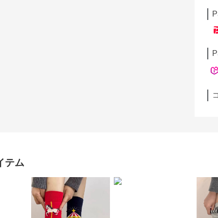
P
P
イテム