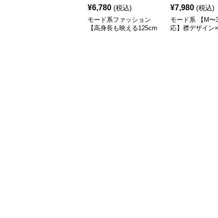
¥
6,780
¥
7,980
(税込)
(税込)
モード系ファッション
モード系 【M〜3
【高身長も映える125cm
応】襟デザイン
丈】アートプリントキャ
ード切替 ロング
ミワンピース｜肩紐調整
ワンピース
OKで華奢さんも安心