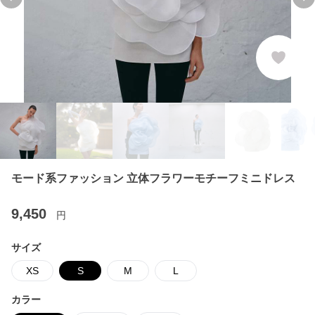
Previous slide
Ne
モード系ファッション 立体フラワーモチーフミニドレス
9,450
円
サイズ
XS
S
M
L
カラー