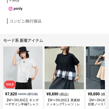
Paidy
コンビニ/銀行振込
モード系 新着アイテム
SALE
¥
7,820
¥
8,690
¥
8,690
(税込)
(税込
¥
8690
(割引前)
【M〜3XL対応】ギャザ
【M〜3XL対応】異素材
【M〜3XL対
ーデザイン半袖Tシャツ
ドッキングTシャツ｜レ
切替ノースリ
｜シャーリング・アシメ
イヤード風チェックトッ
ス｜Aライン