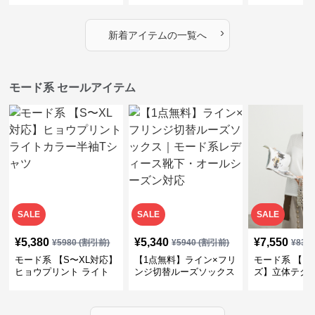
デザイン・ゆったりトッ
プス・裾ドロスト・体型
素材プリーツ
プス
カバー・大人モード
ー・大人モー
›
新着アイテムの一覧へ
モード系 セールアイテム
SALE
SALE
SALE
¥
5,380
¥
5,340
¥
7,550
¥
5980
(割引前)
¥
5940
(割引前)
¥
839
モード系 【S〜XL対応】
【1点無料】ライン×フリ
モード系 【フ
ヒョウプリント ライト
ンジ切替ルーズソックス
ズ】立体テク
カラー半袖Tシャツ
｜モード系レディース靴
クルーネック
下・オールシーズン対応
ーブトップス