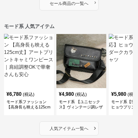
›
セール商品の一覧へ
モード系 人気アイテム
¥
6,780
¥
4,980
¥
5,980
(税込)
(税込)
(税込
モード系ファッション
モード系 【ユニセック
モード系【S〜
【高身長も映える125cm
ス】ヴィンテージ調レザ
ヒョウプリント
丈】アートプリントキャ
ーショルダーバッグ｜斜
カラー半袖T
ミワンピース｜肩紐調整
めがけメッセンジャー
OKで華奢さんも安心
›
人気アイテム一覧へ