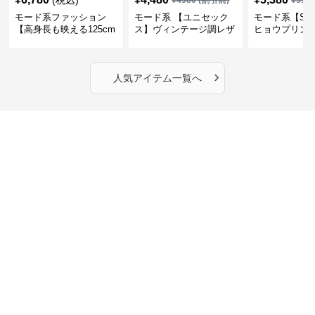
(税込)
¥
4980
(割引前)
¥
598
モード系ファッション
モード系 【ユニセック
モード系【S〜
【高身長も映える125cm
ス】ヴィンテージ調レザ
ヒョウプリント
丈】アートプリントキャ
ーショルダーバッグ｜斜
カラー半袖T
ミワンピース｜肩紐調整
めがけメッセンジャー
OKで華奢さんも安心
›
人気アイテム一覧へ