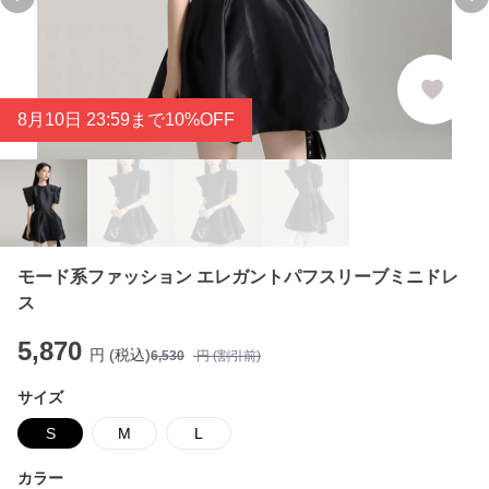
Previous slide
Ne
8
月
10
日 23:59まで10%OFF
モード系ファッション エレガントパフスリーブミニドレ
ス
5,870
円 (税込)
6,530
円 (割引前)
サイズ
S
M
L
カラー