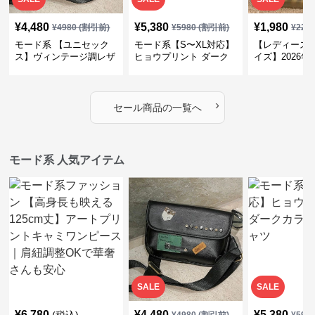
¥
4,480
¥
5,380
¥
1,980
¥
4980
(割引前)
¥
5980
(割引前)
¥
220
モード系 【ユニセック
モード系【S〜XL対応】
【レディース 
ス】ヴィンテージ調レザ
ヒョウプリント ダーク
イズ】2026
ーショルダーバッグ｜斜
カラー半袖Tシャツ
ントデザイン
めがけメッセンジャー
モード柄ソッ
›
セール商品の一覧へ
モード系 人気アイテム
SALE
SALE
¥
6,780
¥
4,480
¥
5,380