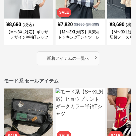
SALE
¥
8,690
¥
7,820
¥
8,690
(税込)
(税込
¥
8690
(割引前)
【M〜3XL対応】ギャザ
【M〜3XL対応】異素材
【M〜3XL対
ーデザイン半袖Tシャツ
ドッキングTシャツ｜レ
切替ノースリ
｜シャーリング・アシメ
イヤード風チェックトッ
ス｜Aライン
デザイン・ゆったりトッ
プス・裾ドロスト・体型
素材プリーツ
プス
カバー・大人モード
ー・大人モー
›
新着アイテムの一覧へ
モード系 セールアイテム
SALE
SALE
SALE