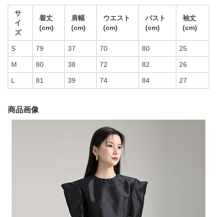
サ
着丈
肩幅
ウエスト
バスト
袖丈
イ
(cm)
(cm)
(cm)
(cm)
(cm)
ズ
S
79
37
70
80
25
M
80
38
72
82
26
L
81
39
74
84
27
商品画像