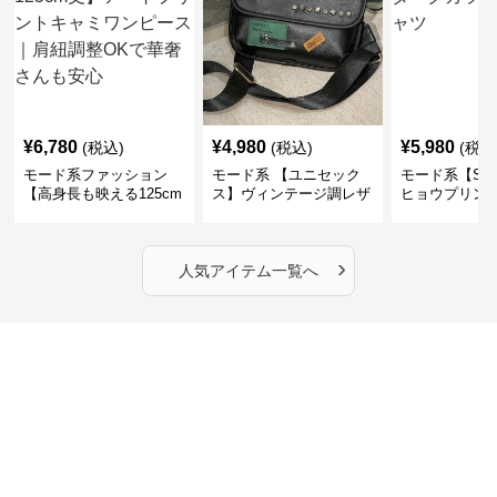
¥
6,780
¥
4,980
¥
5,980
(税込)
(税込)
(税込
モード系ファッション
モード系 【ユニセック
モード系【S〜
【高身長も映える125cm
ス】ヴィンテージ調レザ
ヒョウプリント
丈】アートプリントキャ
ーショルダーバッグ｜斜
カラー半袖T
ミワンピース｜肩紐調整
めがけメッセンジャー
OKで華奢さんも安心
›
人気アイテム一覧へ