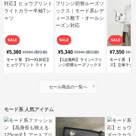
SALE
SALE
SALE
¥
5,380
¥
5,340
¥
7,550
¥
5980
(割引前)
¥
5940
(割引前)
¥
839
モード系 【S〜XL対応】
【1点無料】ライン×フリ
モード系 【フ
ヒョウプリント ライト
ンジ切替ルーズソックス
ズ】立体テク
カラー半袖Tシャツ
｜モード系レディース靴
クルーネック
下・オールシーズン対応
ーブトップス
›
セール商品の一覧へ
モード系 人気アイテム