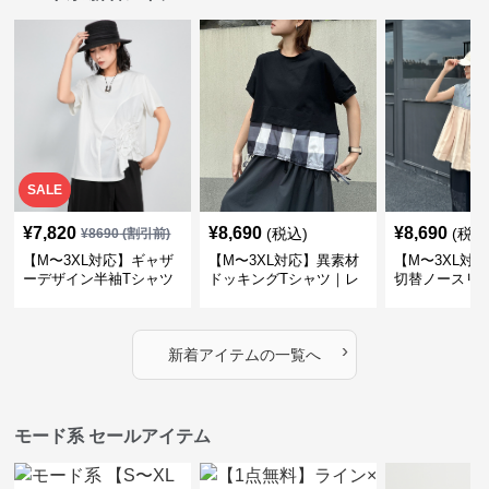
SALE
¥
7,820
¥
8,690
¥
8,690
(税込)
(税込
¥
8690
(割引前)
【M〜3XL対応】ギャザ
【M〜3XL対応】異素材
【M〜3XL対
ーデザイン半袖Tシャツ
ドッキングTシャツ｜レ
切替ノースリ
｜シャーリング・アシメ
イヤード風チェックトッ
ス｜Aライン
デザイン・ゆったりトッ
プス・裾ドロスト・体型
素材プリーツ
プス
カバー・大人モード
ー・大人モー
›
新着アイテムの一覧へ
モード系 セールアイテム