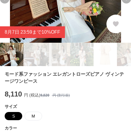
Previous slide
Ne
8
月
7
日 23:59まで10%OFF
モード系ファッション エレガントローズピアノ ヴィンテ
ージワンピース
8,110
円 (税込)
9,020
円 (割引前)
サイズ
S
M
カラー