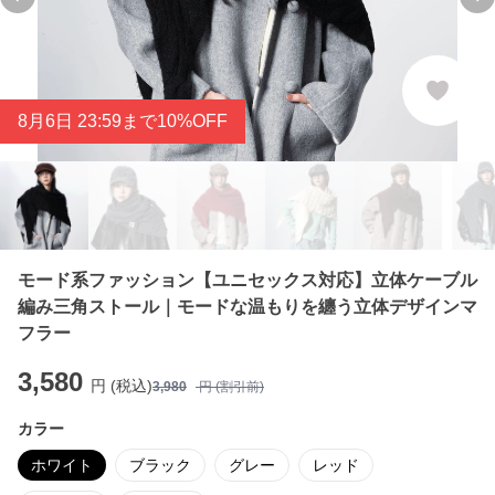
Previous slide
Ne
8
月
6
日 23:59まで10%OFF
モード系ファッション【ユニセックス対応】立体ケーブル
編み三角ストール｜モードな温もりを纏う立体デザインマ
フラー
3,580
円 (税込)
3,980
円 (割引前)
カラー
ホワイト
ブラック
グレー
レッド