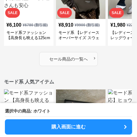
SALE
SALE
SALE
¥
6,100
¥
8,910
¥
1,980
¥
6780
(割引前)
¥
9900
(割引前)
¥
220
モード系ファッション
モード系 【レディース
【レディース
【高身長も映える125cm
オーバーサイズ スウェ
レッグウォー
丈】アートプリントキャ
ット】レオパードプリン
ス｜韓国スト
ミワンピース｜肩紐調整
ト裏毛トップス 秋冬ゆ
ーズ靴下
OKで華奢さんも安心
ったりモード
›
セール商品の一覧へ
モード系 人気アイテム
選択中の商品: ホワイト
購入画面に進む