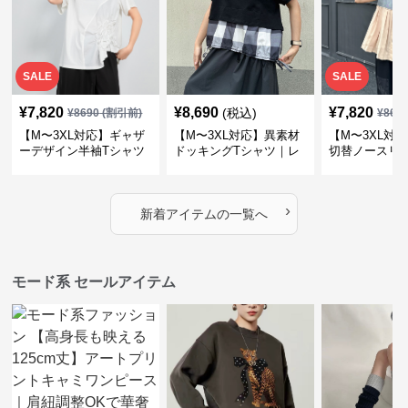
SALE
SALE
¥
7,820
¥
8,690
¥
7,820
(税込)
¥
8690
(割引前)
¥
869
【M〜3XL対応】ギャザ
【M〜3XL対応】異素材
【M〜3XL対
ーデザイン半袖Tシャツ
ドッキングTシャツ｜レ
切替ノースリ
｜シャーリング・アシメ
イヤード風チェックトッ
ス｜Aライン
デザイン・ゆったりトッ
プス・裾ドロスト・体型
素材プリーツ
プス
カバー・大人モード
ー・大人モー
›
新着アイテムの一覧へ
モード系 セールアイテム