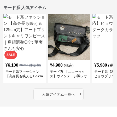
モード系 人気アイテム
SALE
¥
6,100
¥
4,980
¥
5,980
(税込)
(税込
¥
6780
(割引前)
モード系ファッション
モード系 【ユニセック
モード系【S〜
【高身長も映える125cm
ス】ヴィンテージ調レザ
ヒョウプリント
丈】アートプリントキャ
ーショルダーバッグ｜斜
カラー半袖T
ミワンピース｜肩紐調整
めがけメッセンジャー
OKで華奢さんも安心
›
人気アイテム一覧へ