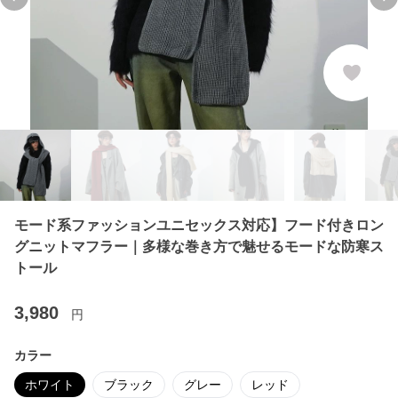
Previous slide
Ne
モード系ファッションユニセックス対応】フード付きロン
グニットマフラー｜多様な巻き方で魅せるモードな防寒ス
トール
3,980
円
カラー
ホワイト
ブラック
グレー
レッド