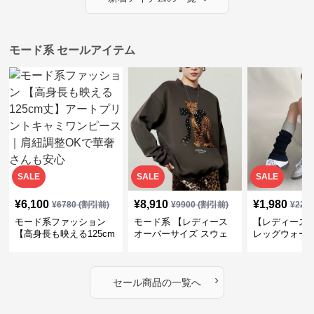
モード系 セールアイテム
SALE
SALE
SALE
¥
6,100
¥
8,910
¥
1,980
¥
6780
(割引前)
¥
9900
(割引前)
¥
220
モード系ファッション
モード系 【レディース
【レディース
【高身長も映える125cm
オーバーサイズ スウェ
レッグウォー
丈】アートプリントキャ
ット】レオパードプリン
ス｜韓国スト
ミワンピース｜肩紐調整
ト裏毛トップス 秋冬ゆ
ーズ靴下
OKで華奢さんも安心
ったりモード
›
セール商品の一覧へ