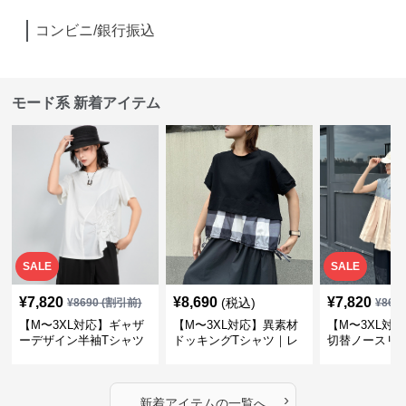
コンビニ/銀行振込
モード系 新着アイテム
SALE
SALE
¥
7,820
¥
8,690
¥
7,820
(税込)
¥
8690
(割引前)
¥
869
【M〜3XL対応】ギャザ
【M〜3XL対応】異素材
【M〜3XL対
ーデザイン半袖Tシャツ
ドッキングTシャツ｜レ
切替ノースリ
｜シャーリング・アシメ
イヤード風チェックトッ
ス｜Aライン
デザイン・ゆったりトッ
プス・裾ドロスト・体型
素材プリーツ
プス
カバー・大人モード
ー・大人モー
›
新着アイテムの一覧へ