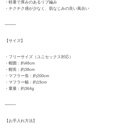
・軽量で厚みのあるリブ編み
・チクチク感が少なく、肌なじみの良い風合い
⸻
【サイズ】
・フリーサイズ（ユニセックス対応）
・帽囲：約48cm
・帽長：約38cm
・マフラー長：約200cm
・マフラー幅：約19cm
・重量：約364g
⸻
【お手入れ方法】