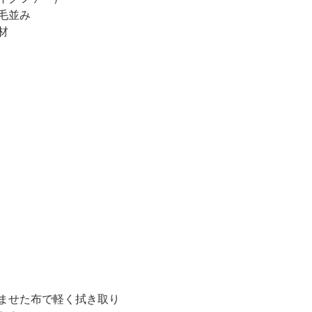
毛並み
材
ませた布で軽く拭き取り