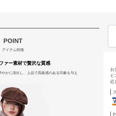
POINT
アイテム特徴
ファー素材で贅沢な質感
お
華やかに演出し、上品で高級感のある印象を与え
ビ
応
P