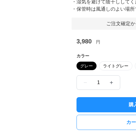
・湿気を避けて陰干ししてく
・保管時は風通しのよい場所
ご注文確定か
3,980
円
カラー
グレー
ライトグレー
1
購
カー