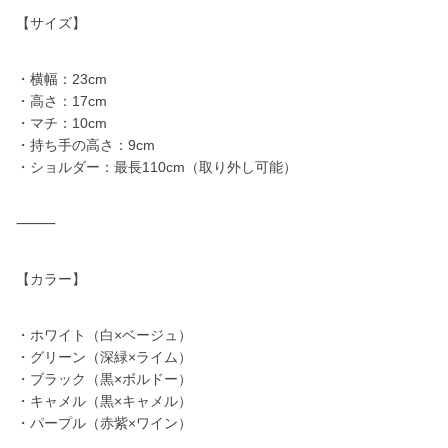
【サイズ】
・横幅：23cm
・高さ：17cm
・マチ：10cm
・持ち手の高さ：9cm
・ショルダー：最長110cm（取り外し可能）
⸻
【カラー】
・ホワイト（白×ベージュ）
・グリーン（深緑×ライム）
・ブラック（黒×ボルドー）
・キャメル（黒×キャメル）
・パープル（赤紫×ワイン）