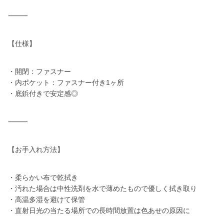
⸻
【仕様】
・開閉：ファスナー
・内ポケット：ファスナー付き1ヶ所
・底鋲付きで安定感◎
⸻
【お手入れ方法】
・柔らかい布で乾拭き
・汚れた場合は中性洗剤を水で薄めたもので優しく拭き取り
・高温多湿を避けて保管
・直射日光の当たる場所での長時間放置は色あせの原因に