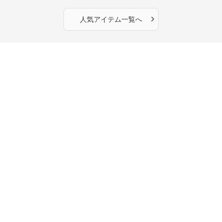
ミワンピース｜肩紐調整
めがけメッセンジャー
OKで華奢さんも安心
›
人気アイテム一覧へ