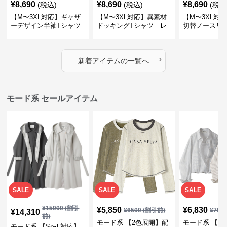
¥
8,690
¥
8,690
¥
8,690
(税込)
(税込)
(税込
【M〜3XL対応】ギャザ
【M〜3XL対応】異素材
【M〜3XL対
ーデザイン半袖Tシャツ
ドッキングTシャツ｜レ
切替ノースリ
｜シャーリング・アシメ
イヤード風チェックトッ
ス｜Aライン
デザイン・ゆったりトッ
プス・裾ドロスト・体型
素材プリーツ
プス
カバー・大人モード
ー・大人モー
›
新着アイテムの一覧へ
モード系 セールアイテム
SALE
SALE
SALE
¥
15900
(割引
¥
5,850
¥
6,830
¥
6500
(割引前)
¥
759
¥
14,310
前)
モード系 【2色展開】配
モード系 【フ
モード系 【S〜L対応】