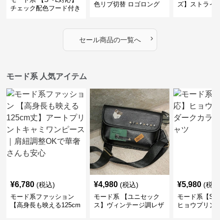
色リブ切替 ロゴロング
ズ】ストライ
チェック配色フード付き
スリーブTシャツ
インナー風ド
ロングコート
ショートトッ
›
セール商品の一覧へ
モード系 人気アイテム
¥
6,780
¥
4,980
¥
5,980
(税込)
(税込)
(税込
モード系ファッション
モード系 【ユニセック
モード系【S〜
【高身長も映える125cm
ス】ヴィンテージ調レザ
ヒョウプリント
丈】アートプリントキャ
ーショルダーバッグ｜斜
カラー半袖T