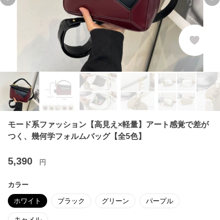
Previous slide
Ne
モード系ファッション【高見え×軽量】アート感覚で差が
つく、幾何学フォルムバッグ【全5色】
5,390
円
カラー
ホワイト
ブラック
グリーン
パープル
キャメル