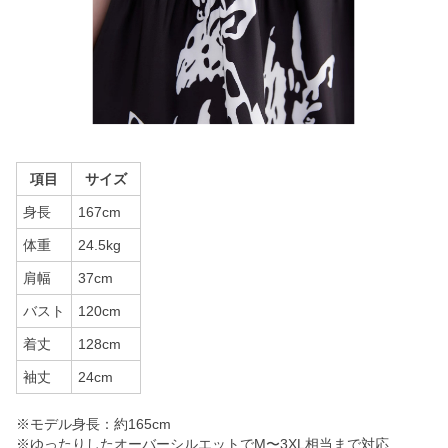
項目
サイズ
身長
167cm
体重
24.5kg
肩幅
37cm
バスト
120cm
着丈
128cm
袖丈
24cm
※モデル身長：約165cm
※ゆったりしたオーバーシルエットでM〜3XL相当まで対応