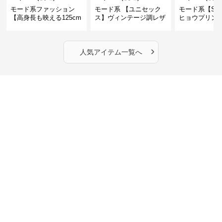
モード系ファッション
モード系 【ユニセック
モード系【S〜
【高身長も映える125cm
ス】ヴィンテージ調レザ
ヒョウプリント
丈】アートプリントキャ
ーショルダーバッグ｜斜
カラー半袖T
ミワンピース｜肩紐調整
めがけメッセンジャー
OKで華奢さんも安心
›
人気アイテム一覧へ