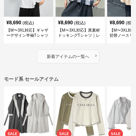
¥
8,690
¥
8,690
¥
8,690
(税込)
(税込)
(税込
【M〜3XL対応】ギャザ
【M〜3XL対応】異素材
【M〜3XL対
ーデザイン半袖Tシャツ
ドッキングTシャツ｜レ
切替ノースリ
｜シャーリング・アシメ
イヤード風チェックトッ
ス｜Aライン
デザイン・ゆったりトッ
プス・裾ドロスト・体型
素材プリーツ
プス
カバー・大人モード
ー・大人モー
›
新着アイテムの一覧へ
モード系 セールアイテム
SALE
SALE
SALE