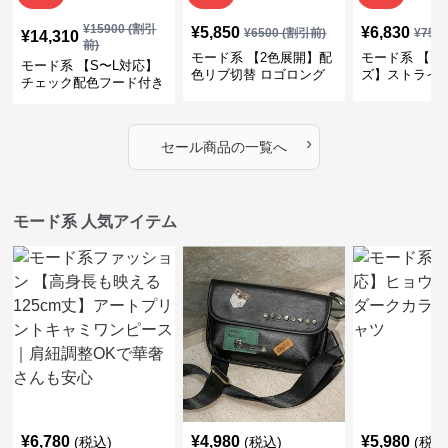
¥
15900
(割引
¥
5,850
¥
6,830
¥
6500
(割引前)
¥
759
¥
14,310
前)
モード系 【2色展開】配
モード系 【フ
モード系 【S〜L対応】
色リブ切替 ロゴロング
ズ】ストライ
チェック配色フード付き
スリーブTシャツ
インナー風ド
ロングコート
ショートトッ
›
セール商品の一覧へ
モード系 人気アイテム
¥
6,780
¥
4,980
¥
5,980
(税込)
(税込)
(税込