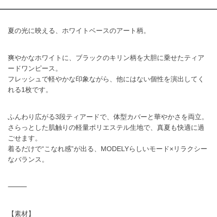
夏の光に映える、ホワイトベースのアート柄。
爽やかなホワイトに、ブラックのキリン柄を大胆に乗せたティア
ードワンピース。
フレッシュで軽やかな印象ながら、他にはない個性を演出してく
れる1枚です。
ふんわり広がる3段ティアードで、体型カバーと華やかさを両立。
さらっとした肌触りの軽量ポリエステル生地で、真夏も快適に過
ごせます。
着るだけで“こなれ感”が出る、MODELYらしいモード×リラクシー
なバランス。
⸻
【素材】