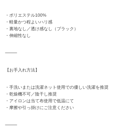
・ポリエステル100%
・軽量かつ程よいハリ感
・裏地なし／透け感なし（ブラック）
・伸縮性なし
⸻
【お手入れ方法】
・手洗いまたは洗濯ネット使用での優しい洗濯を推奨
・乾燥機不可／陰干し推奨
・アイロンは当て布使用で低温にて
・摩擦や引っ掛けにご注意ください
⸻