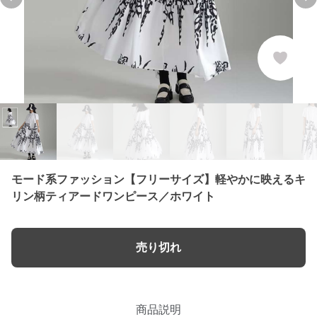
Previous slide
Ne
モード系ファッション【フリーサイズ】軽やかに映えるキ
リン柄ティアードワンピース／ホワイト
売り切れ
商品説明