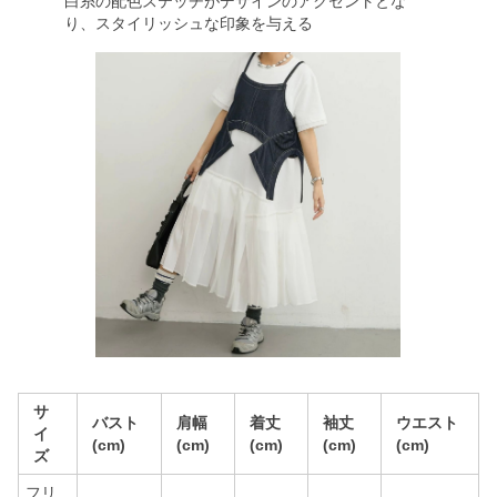
白糸の配色ステッチがデザインのアクセントとな
り、スタイリッシュな印象を与える
サ
バスト
肩幅
着丈
袖丈
ウエスト
イ
(cm)
(cm)
(cm)
(cm)
(cm)
ズ
フリ