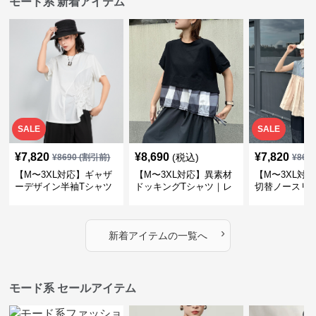
モード系 新着アイテム
SALE
SALE
¥
7,820
¥
8,690
¥
7,820
(税込)
¥
8690
(割引前)
¥
869
【M〜3XL対応】ギャザ
【M〜3XL対応】異素材
【M〜3XL対
ーデザイン半袖Tシャツ
ドッキングTシャツ｜レ
切替ノースリ
｜シャーリング・アシメ
イヤード風チェックトッ
ス｜Aライン
デザイン・ゆったりトッ
プス・裾ドロスト・体型
素材プリーツ
プス
カバー・大人モード
ー・大人モー
›
新着アイテムの一覧へ
モード系 セールアイテム