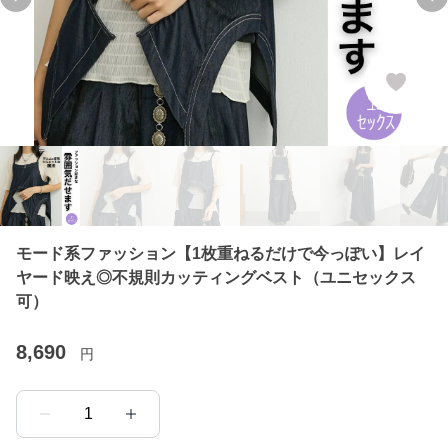
Previous slide
Ne
モード系ファッション【1枚重ねるだけで今っぽい】レイ
ヤード映え◎不規則カッティングベスト（ユニセックス
可）
8,690
円
1