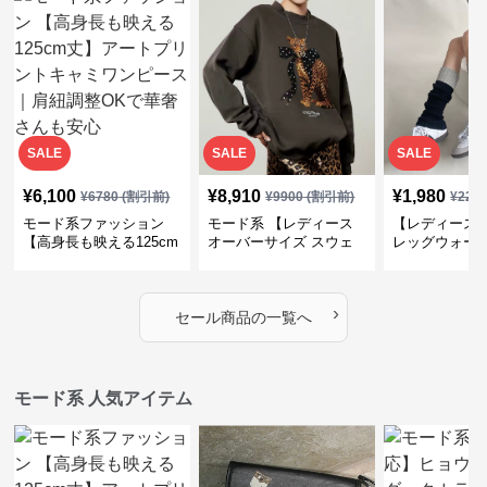
SALE
SALE
SALE
¥
6,100
¥
8,910
¥
1,980
¥
6780
(割引前)
¥
9900
(割引前)
¥
220
モード系ファッション
モード系 【レディース
【レディース
【高身長も映える125cm
オーバーサイズ スウェ
レッグウォー
丈】アートプリントキャ
ット】レオパードプリン
ス｜韓国スト
ミワンピース｜肩紐調整
ト裏毛トップス 秋冬ゆ
ーズ靴下
OKで華奢さんも安心
ったりモード
›
セール商品の一覧へ
モード系 人気アイテム