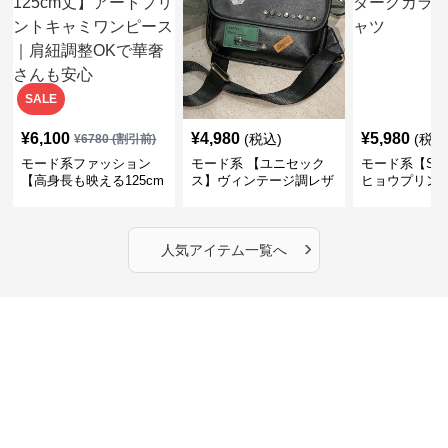
SALE
¥
6,100
¥
4,980
¥
5,980
(税込)
(税込
¥
6780
(割引前)
モード系ファッション
モード系 【ユニセック
モード系【S〜
【高身長も映える125cm
ス】ヴィンテージ調レザ
ヒョウプリント
丈】アートプリントキャ
ーショルダーバッグ｜斜
カラー半袖T
ミワンピース｜肩紐調整
めがけメッセンジャー
OKで華奢さんも安心
›
人気アイテム一覧へ