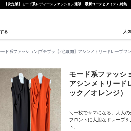
【決定版】モード系レディースファッション通販｜最新コーデとアイテム特集
する
人
モード系ファッション|プチプラ【2色展開】アシンメトリードレープワ
モード系ファッショ
アシンメトリード
ック／オレンジ）
＼一枚でサマになる、大人の
フロントに大胆なドレープを
ト。