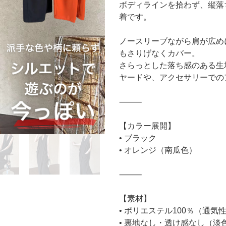
ボディラインを拾わず、縦落
着です。
ノースリーブながら肩が広め
もさりげなくカバー。
さらっとした落ち感のある生
ヤードや、アクセサリーでの
⸻
【カラー展開】
• ブラック
• オレンジ（南瓜色）
⸻
【素材】
• ポリエステル100％（通
• 裏地なし・透け感なし（淡