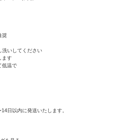
推奨
押し洗いしてください
します
て低温で
〜14日以内に発送いたします。