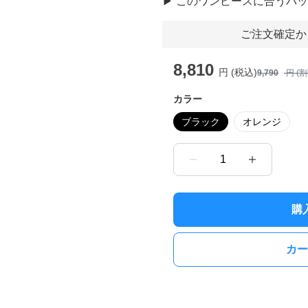
▶︎
このワンピースに合うバッ
ご注文確定か
8,810
円 (税込)
9,790
円 (
カラー
ブラック
オレンジ
1
購
カー