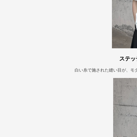
ステッ
白い糸で施された縫い目が、モ