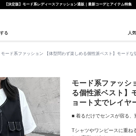
【決定版】モード系レディースファッション通販｜最新コーデとアイテム特集
する
人
モード系ファッション 【体型問わず楽しめる個性派ベスト】モードな
モード系ファッシ
る個性派ベスト】
ョート丈でレイヤ
■ 着るだけでセンスが宿る
Tシャツやワンピースに重ね