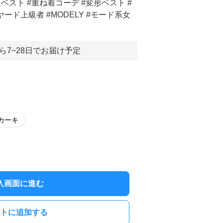
ベスト #重ね着コーデ #変形ベスト #
ード上級者 #MODELY #モード系女
ら7~28日でお届け予定
カーキ
入画面に進む
トに追加する