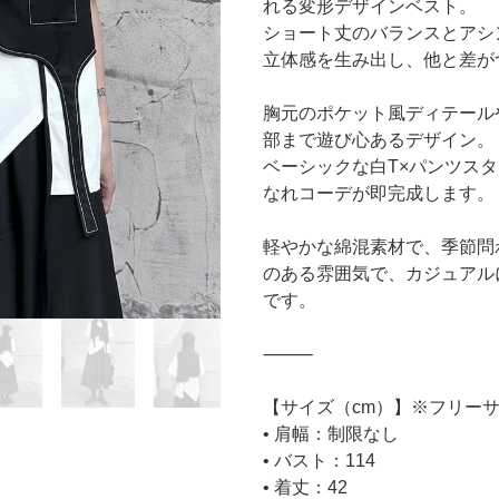
れる変形デザインベスト。
ショート丈のバランスとアシ
立体感を生み出し、他と差が
胸元のポケット風ディテール
部まで遊び心あるデザイン。
ベーシックな白T×パンツス
なれコーデが即完成します。
軽やかな綿混素材で、季節問
のある雰囲気で、カジュアル
です。
⸻
【サイズ（cm）】※フリー
• 肩幅：制限なし
• バスト：114
• 着丈：42