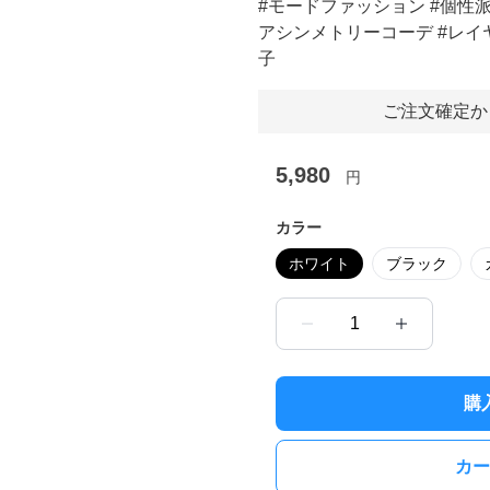
#モードファッション #個性派
アシンメトリーコーデ #レイヤ
子
ご注文確定か
5,980
円
カラー
ホワイト
ブラック
1
購
カー