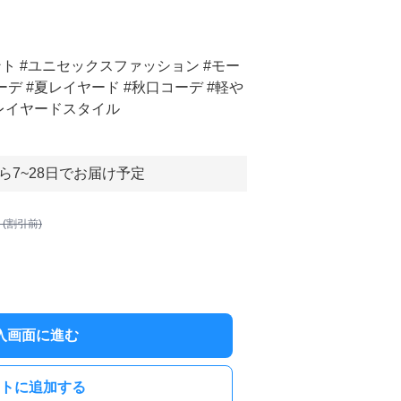
ト #ユニセックスファッション #モー
デ #夏レイヤード #秋口コーデ #軽や
#レイヤードスタイル
ら7~28日でお届け予定
 (割引前)
入画面に進む
トに追加する