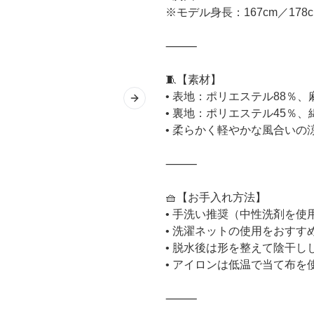
※モデル身長：167cm／17
⸻
🧵【素材】
• 表地：ポリエステル88％、
Next slide
• 裏地：ポリエステル45％、
• 柔らかく軽やかな風合いの
⸻
🧺【お手入れ方法】
• 手洗い推奨（中性洗剤を使
• 洗濯ネットの使用をおすす
• 脱水後は形を整えて陰干し
• アイロンは低温で当て布を
⸻