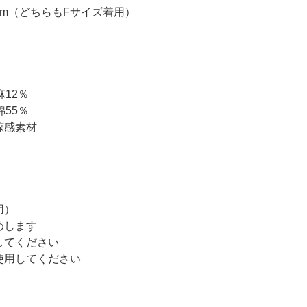
8cm（どちらもFサイズ着用）
麻12％
綿55％
涼感素材
用）
めします
してください
使用してください