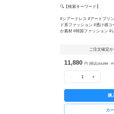
🔍【検索キーワード】
#シアードレス #アートプリン
ド系ファッション #透け感コー
か素材 #韓国ファッション 
ご注文確定か
11,880
円 (税込)
13,200
円
1
購
カー