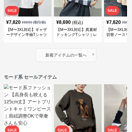
SALE
SALE
¥
7,820
¥
8,690
¥
7,820
(税込)
¥
8690
(割引前)
¥
869
【M〜3XL対応】ギャザ
【M〜3XL対応】異素材
【M〜3XL対
ーデザイン半袖Tシャツ
ドッキングTシャツ｜レ
切替ノースリ
｜シャーリング・アシメ
イヤード風チェックトッ
ス｜Aライン
デザイン・ゆったりトッ
プス・裾ドロスト・体型
素材プリーツ
プス
カバー・大人モード
ー・大人モー
›
新着アイテムの一覧へ
モード系 セールアイテム
SALE
SALE
SALE