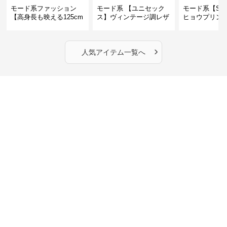
モード系ファッション
モード系 【ユニセック
モード系【S〜
【高身長も映える125cm
ス】ヴィンテージ調レザ
ヒョウプリント
丈】アートプリントキャ
ーショルダーバッグ｜斜
カラー半袖T
ミワンピース｜肩紐調整
めがけメッセンジャー
OKで華奢さんも安心
›
人気アイテム一覧へ