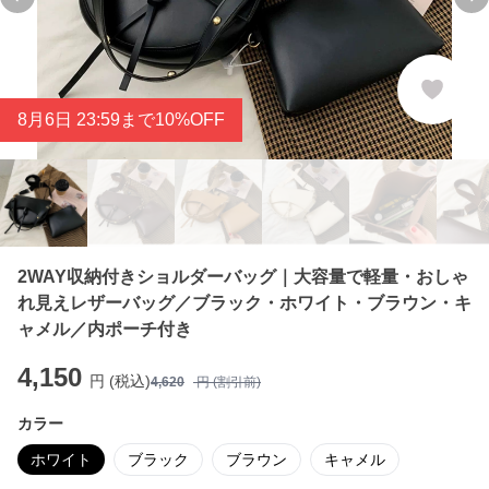
Previous slide
Ne
8
月
6
日 23:59まで10%OFF
2WAY収納付きショルダーバッグ｜大容量で軽量・おしゃ
れ見えレザーバッグ／ブラック・ホワイト・ブラウン・キ
ャメル／内ポーチ付き
4,150
円 (税込)
4,620
円 (割引前)
カラー
ホワイト
ブラック
ブラウン
キャメル