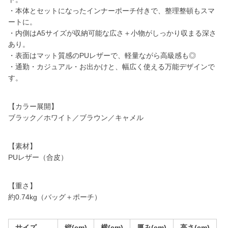
・本体とセットになったインナーポーチ付きで、整理整頓もスマ
ートに。
・内側はA5サイズが収納可能な広さ＋小物がしっかり収まる深さ
あり。
・表面はマット質感のPUレザーで、軽量ながら高級感も◎
・通勤・カジュアル・お出かけと、幅広く使える万能デザインで
す。
【カラー展開】
ブラック／ホワイト／ブラウン／キャメル
【素材】
PUレザー（合皮）
【重さ】
約0.74kg（バッグ＋ポーチ）
サイズ
縦(cm)
横(cm)
厚み(cm)
高さ(cm)