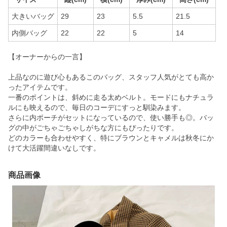
大きいバッグ
29
23
5.5
21.5
内側バッグ
22
22
5
14
【オーナーからの一言】
上品なのに遊び心もあるこのバッグ、スタッフ人気がとても高か
ったアイテムです。
一番のポイントは、斜めに走る太めベルト。モードにもナチュラ
ルにも映えるので、毎日のコーデにすっと馴染みます。
さらに内ポーチがセットになっているので、使い勝手も◎。バッ
グの中がごちゃごちゃしがちな方にもぴったりです。
どのカラーも合わせやすく、特にブラウンとキャメルは秋冬にか
けて大活躍間違いなしです。
商品画像