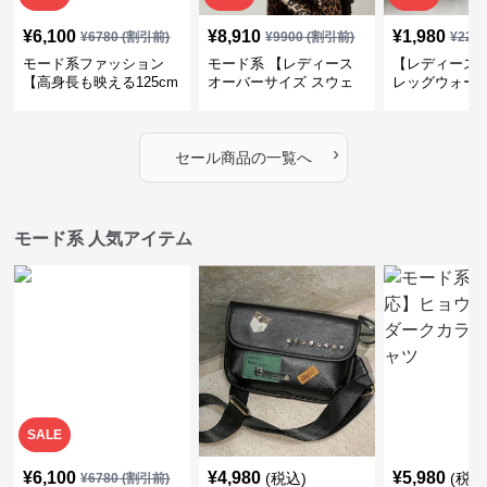
¥
6,100
¥
8,910
¥
1,980
¥
6780
(割引前)
¥
9900
(割引前)
¥
220
モード系ファッション
モード系 【レディース
【レディース
【高身長も映える125cm
オーバーサイズ スウェ
レッグウォー
丈】アートプリントキャ
ット】レオパードプリン
ス｜韓国スト
ミワンピース｜肩紐調整
ト裏毛トップス 秋冬ゆ
ーズ靴下
OKで華奢さんも安心
ったりモード
›
セール商品の一覧へ
モード系 人気アイテム
SALE
¥
6,100
¥
4,980
¥
5,980
(税込)
(税込
¥
6780
(割引前)