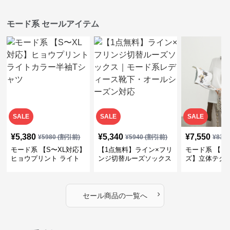
モード系 セールアイテム
SALE
SALE
SALE
¥
5,380
¥
5,340
¥
7,550
¥
5980
(割引前)
¥
5940
(割引前)
¥
839
モード系 【S〜XL対応】
【1点無料】ライン×フリ
モード系 【フ
ヒョウプリント ライト
ンジ切替ルーズソックス
ズ】立体テク
カラー半袖Tシャツ
｜モード系レディース靴
クルーネック
下・オールシーズン対応
ーブトップス
›
セール商品の一覧へ