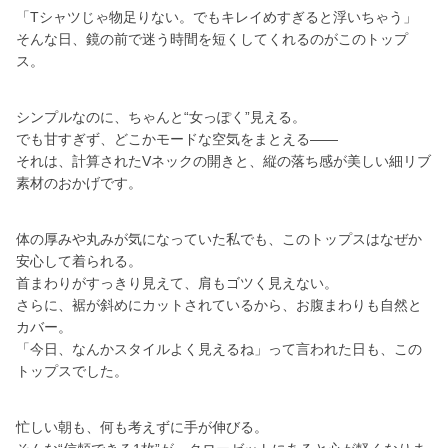
「Tシャツじゃ物足りない。でもキレイめすぎると浮いちゃう」
そんな日、鏡の前で迷う時間を短くしてくれるのがこのトップ
ス。
シンプルなのに、ちゃんと“女っぽく”見える。
でも甘すぎず、どこかモードな空気をまとえる——
それは、計算されたVネックの開きと、縦の落ち感が美しい細リブ
素材のおかげです。
体の厚みや丸みが気になっていた私でも、このトップスはなぜか
安心して着られる。
首まわりがすっきり見えて、肩もゴツく見えない。
さらに、裾が斜めにカットされているから、お腹まわりも自然と
カバー。
「今日、なんかスタイルよく見えるね」って言われた日も、この
トップスでした。
忙しい朝も、何も考えずに手が伸びる。