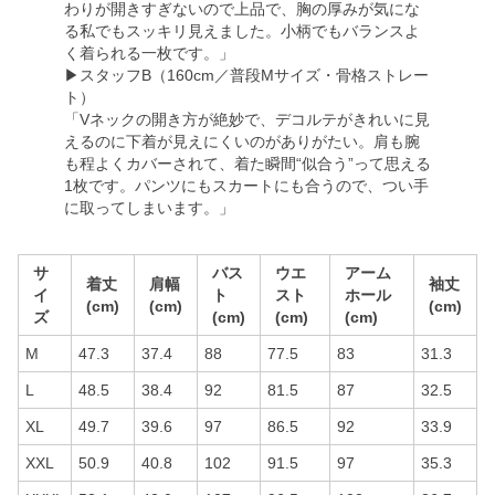
わりが開きすぎないので上品で、胸の厚みが気にな
る私でもスッキリ見えました。小柄でもバランスよ
く着られる一枚です。」
▶︎スタッフB（160cm／普段Mサイズ・骨格ストレー
ト）
「Vネックの開き方が絶妙で、デコルテがきれいに見
えるのに下着が見えにくいのがありがたい。肩も腕
も程よくカバーされて、着た瞬間“似合う”って思える
1枚です。パンツにもスカートにも合うので、つい手
に取ってしまいます。」
サ
バス
ウエ
アーム
着丈
肩幅
袖丈
イ
ト
スト
ホール
(cm)
(cm)
(cm)
ズ
(cm)
(cm)
(cm)
M
47.3
37.4
88
77.5
83
31.3
L
48.5
38.4
92
81.5
87
32.5
XL
49.7
39.6
97
86.5
92
33.9
XXL
50.9
40.8
102
91.5
97
35.3