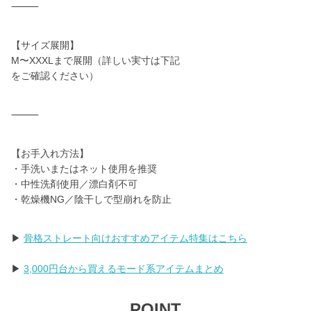
⸻
【サイズ展開】
M〜XXXLまで展開（詳しい実寸は下記
をご確認ください）
⸻
【お手入れ方法】
・手洗いまたはネット使用を推奨
・中性洗剤使用／漂白剤不可
・乾燥機NG／陰干しで型崩れを防止
▶
骨格ストレート向けおすすめアイテム特集はこちら
▶
3,000円台から買えるモード系アイテムまとめ
POINT