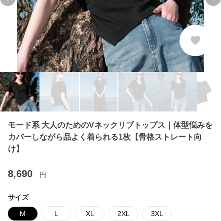
Previous slide
Ne
モード系 大人のためのVネックリブトップス｜体型悩みを
カバーしながら品よく着られる1枚【骨格ストレート向
け】
8,690
円
サイズ
M
L
XL
2XL
3XL