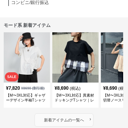
コンビニ/銀行振込
モード系 新着アイテム
SALE
¥
7,820
¥
8,690
¥
8,690
(税込)
(税込
¥
8690
(割引前)
【M〜3XL対応】ギャザ
【M〜3XL対応】異素材
【M〜3XL対
ーデザイン半袖Tシャツ
ドッキングTシャツ｜レ
切替ノースリ
｜シャーリング・アシメ
イヤード風チェックトッ
ス｜Aライン
デザイン・ゆったりトッ
プス・裾ドロスト・体型
素材プリーツ
プス
カバー・大人モード
ー・大人モー
›
新着アイテムの一覧へ