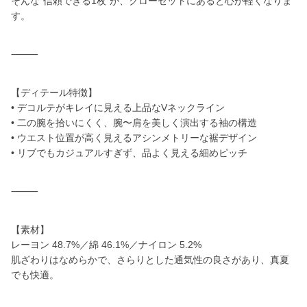
そんな“信頼できる1枚”が、クローゼットにあると心が軽くなりま
す。
⸻
【ディテール特徴】
• デコルテがキレイに見える上品なVネックライン
• 二の腕を拾いにくく、腕〜肩を美しく演出する袖の構造
• ウエスト位置が高く見えるアシンメトリーな裾デザイン
• リブでもカジュアルすぎず、品よく見える細めピッチ
⸻
【素材】
レーヨン 48.7%／綿 46.1%／ナイロン 5.2%
肌ざわりはなめらかで、さらりとした通気性の良さがあり、真夏
でも快適。