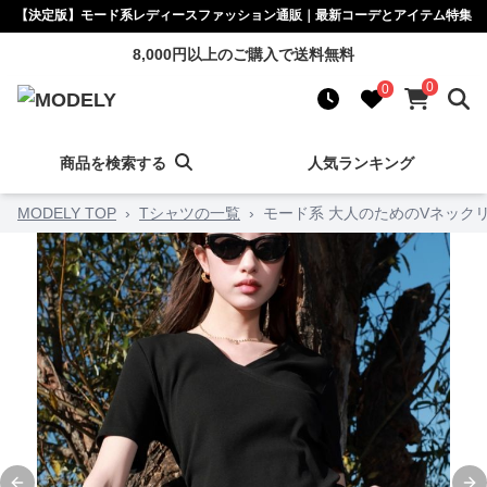
【決定版】モード系レディースファッション通販｜最新コーデとアイテム特集
8,000円以上のご購入で送料無料
0
0
商品を検索する
人気ランキング
MODELY TOP
›
Tシャツの一覧
›
モード系 大人のためのVネック