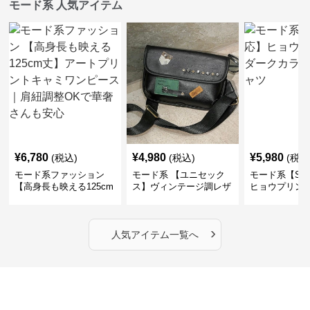
モード系 人気アイテム
¥
6,780
¥
4,980
¥
5,980
(税込)
(税込)
(税込
モード系ファッション
モード系 【ユニセック
モード系【S〜
【高身長も映える125cm
ス】ヴィンテージ調レザ
ヒョウプリント
丈】アートプリントキャ
ーショルダーバッグ｜斜
カラー半袖T
ミワンピース｜肩紐調整
めがけメッセンジャー
OKで華奢さんも安心
›
人気アイテム一覧へ