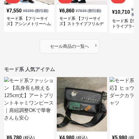
¥
11
¥
7,550
¥
6,860
¥
8390
(割引前)
¥
7630
(割引前)
¥
10,710
前)
モード系 【フリーサイ
モード系 【フリーサイ
モード系【S〜
ズ】アシンメトリーヘム
ズ】ストライプフリルデ
トライプライ
デザインロングトップス
ザイン シャツトップス
エコレザーノ
（ブラック／ホワイト）
ップブルゾン
›
セール商品の一覧へ
モード系 人気アイテム
¥
6,780
¥
4,980
¥
5,980
(税込)
(税込)
(税込