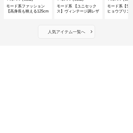
モード系ファッション
モード系 【ユニセック
モード系【S〜
【高身長も映える125cm
ス】ヴィンテージ調レザ
ヒョウプリント
丈】アートプリントキャ
ーショルダーバッグ｜斜
カラー半袖T
ミワンピース｜肩紐調整
めがけメッセンジャー
OKで華奢さんも安心
›
人気アイテム一覧へ