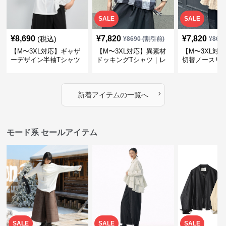
SALE
SALE
¥
8,690
¥
7,820
¥
7,820
(税込)
¥
8690
(割引前)
¥
869
【M〜3XL対応】ギャザ
【M〜3XL対応】異素材
【M〜3XL対
ーデザイン半袖Tシャツ
ドッキングTシャツ｜レ
切替ノースリ
｜シャーリング・アシメ
イヤード風チェックトッ
ス｜Aライン
デザイン・ゆったりトッ
プス・裾ドロスト・体型
素材プリーツ
プス
カバー・大人モード
ー・大人モー
›
新着アイテムの一覧へ
モード系 セールアイテム
SALE
SALE
SALE