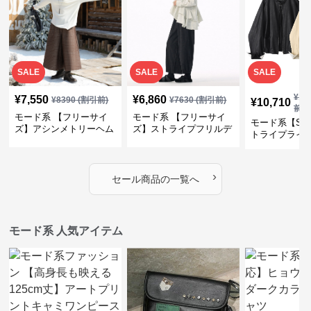
SALE
SALE
SALE
¥
11
¥
7,550
¥
6,860
¥
8390
(割引前)
¥
7630
(割引前)
¥
10,710
前)
モード系 【フリーサイ
モード系 【フリーサイ
モード系【S〜
ズ】アシンメトリーヘム
ズ】ストライプフリルデ
トライプライ
デザインロングトップス
ザイン シャツトップス
エコレザーノ
（ブラック／ホワイト）
ップブルゾン
›
セール商品の一覧へ
モード系 人気アイテム