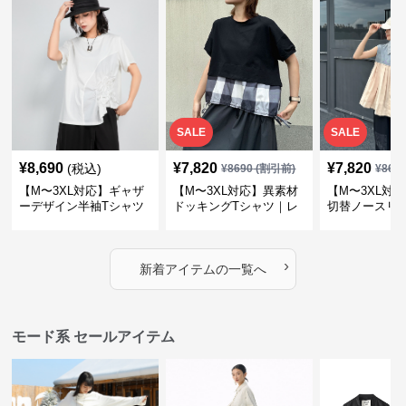
SALE
SALE
¥
8,690
¥
7,820
¥
7,820
(税込)
¥
8690
(割引前)
¥
869
【M〜3XL対応】ギャザ
【M〜3XL対応】異素材
【M〜3XL対
ーデザイン半袖Tシャツ
ドッキングTシャツ｜レ
切替ノースリ
｜シャーリング・アシメ
イヤード風チェックトッ
ス｜Aライン
デザイン・ゆったりトッ
プス・裾ドロスト・体型
素材プリーツ
プス
カバー・大人モード
ー・大人モー
›
新着アイテムの一覧へ
モード系 セールアイテム