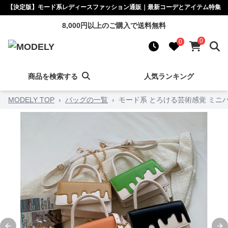
【決定版】モード系レディースファッション通販｜最新コーデとアイテム特集
8,000円以上のご購入で送料無料
0
0
商品を検索する
人気ランキング
MODELY TOP
›
バッグの一覧
›
モード系 とろける芸術感覚 ミニ