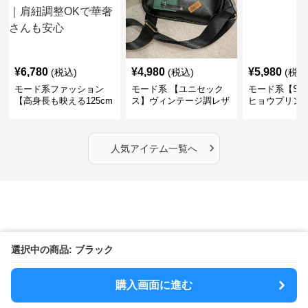
¥
6,780
¥
4,980
¥
5,980
(税込)
(税込)
(税込
モード系ファッション
モード系 【ユニセック
モード系【S〜
【高身長も映える125cm
ス】ヴィンテージ調レザ
ヒョウプリント
丈】アートプリントキャ
ーショルダーバッグ｜斜
カラー半袖T
ミワンピース｜肩紐調整
めがけメッセンジャー
OKで華奢さんも安心
›
人気アイテム一覧へ
選択中の商品: ブラック
購入画面に進む