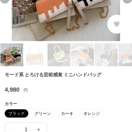
Previous slide
Ne
モード系 とろける芸術感覚 ミニハンドバッグ
4,980
円
カラー
ブラック
グリーン
カーキ
オレンジ
1