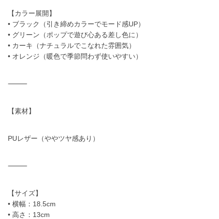
【カラー展開】
• ブラック（引き締めカラーでモード感UP）
• グリーン（ポップで遊び心ある差し色に）
• カーキ（ナチュラルでこなれた雰囲気）
• オレンジ（暖色で季節問わず使いやすい）
⸻
【素材】
PUレザー（ややツヤ感あり）
⸻
【サイズ】
• 横幅：18.5cm
• 高さ：13cm