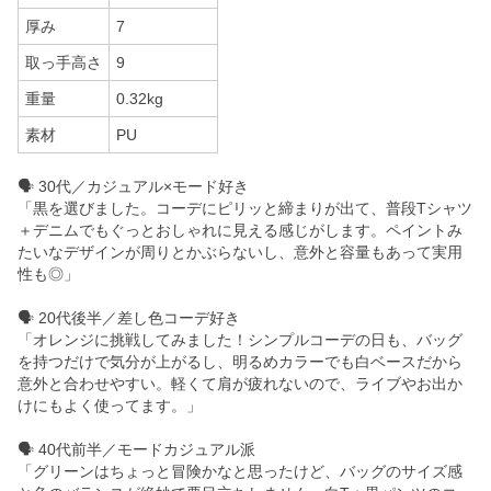
厚み
7
取っ手高さ
9
重量
0.32kg
素材
PU
🗣 30代／カジュアル×モード好き
「黒を選びました。コーデにピリッと締まりが出て、普段Tシャツ
＋デニムでもぐっとおしゃれに見える感じがします。ペイントみ
たいなデザインが周りとかぶらないし、意外と容量もあって実用
性も◎」
🗣 20代後半／差し色コーデ好き
「オレンジに挑戦してみました！シンプルコーデの日も、バッグ
を持つだけで気分が上がるし、明るめカラーでも白ベースだから
意外と合わせやすい。軽くて肩が疲れないので、ライブやお出か
けにもよく使ってます。」
🗣 40代前半／モードカジュアル派
「グリーンはちょっと冒険かなと思ったけど、バッグのサイズ感