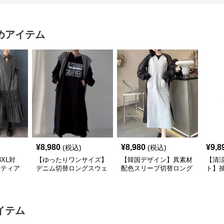
めアイテム
¥
8,980
¥
8,980
¥
9,8
(税込)
(税込)
XL対
【ゆったりワンサイズ】
【韓国デザイン】異素材
【清
×ティア
デニム切替ロングスウェ
配色スリーブ切替ロング
ト】
シャツ
ットワンピース
ワンピース
襟ワ
イテム