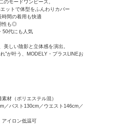
二のモードワンピース。
ルエットで体型をふんわりカバー
長時間の着用も快適
用性も◎
・50代にも人気
、美しい陰影と立体感を演出。
”が叶う、MODELY・プラスLINEお
快適素材（ポリエステル混）
m／バスト130cm／ウエスト146cm／
、アイロン低温可