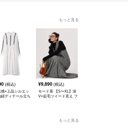
もっと見る
90
¥
9,890
¥
14,520
(税込)
(税込)
(税込)
涼感×上品シルエッ
モード系 【S〜XL】深
モード系 【36・38サイ
抽紐ディテール立ち
V×起毛ツイード見え フ
ズ】クラシカルUネック
ンピース
ィッシュテールワンピー
ジャンパーワンピース
ス
もっと見る