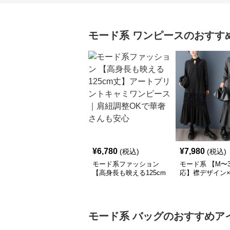
モード系
ワンピース
のおすす
¥
6,780
¥
7,980
(税込)
(税込)
モード系ファッション
モード系 【M〜3
【高身長も映える125cm
応】襟デザイン
丈】アートプリントキャ
ード切替 ロング
ミワンピース｜肩紐調整
ワンピース
OKで華奢さんも安心
モード系
バッグ
のおすすめア