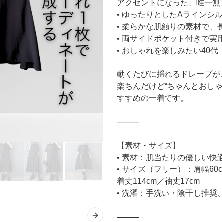
アクセントになった、唯一無
• ゆったりとしたAラインシ
• 柔らかな肌触りの素材で、
• 両サイドポケット付きで実
• おしゃれを楽しみたい40代
動くたびに揺れるドレープが
楽ちんだけど“ちゃんとおしゃれ
すすめの一着です。
⸻
【素材・サイズ】
• 素材：肌当たりの優しい
• サイズ（フリー）：肩幅60c
着丈114cm／袖丈17cm
• 洗濯：手洗い・陰干し推奨
⸻
Next slide