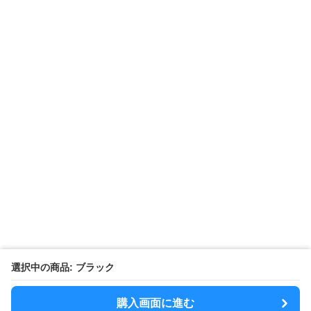
【M〜3XL対応】ギャザ
【M〜3XL対応】異素材
【M〜3XL対
ーデザイン半袖Tシャツ
ドッキングTシャツ｜レ
切替ノースリ
｜シャーリング・アシメ
イヤード風チェックトッ
ス｜Aライン
デザイン・ゆったりトッ
プス・裾ドロスト・体型
素材プリーツ
プス
カバー・大人モード
ー・大人モー
›
新着アイテムの一覧へ
モード系 セールアイテム
SALE
SALE
SALE
選択中の商品: ブラック
¥
11
¥
7,550
¥
6,860
¥
8390
(割引前)
¥
7630
(割引前)
¥
10,710
前)
モード系 【フリーサイ
モード系 【フリーサイ
モード系【S〜
購入画面に進む
ズ】アシンメトリーヘム
ズ】ストライプフリルデ
トライプライ