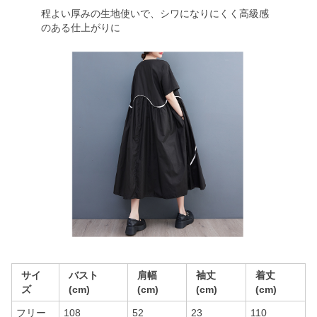
程よい厚みの生地使いで、シワになりにくく高級感
のある仕上がりに
サイ
バスト
肩幅
袖丈
着丈
ズ
(cm)
(cm)
(cm)
(cm)
フリー
108
52
23
110