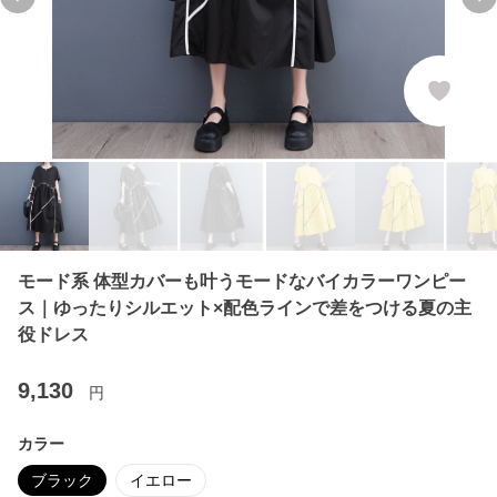
Previous slide
Ne
モード系 体型カバーも叶うモードなバイカラーワンピー
ス｜ゆったりシルエット×配色ラインで差をつける夏の主
役ドレス
9,130
円
カラー
ブラック
イエロー