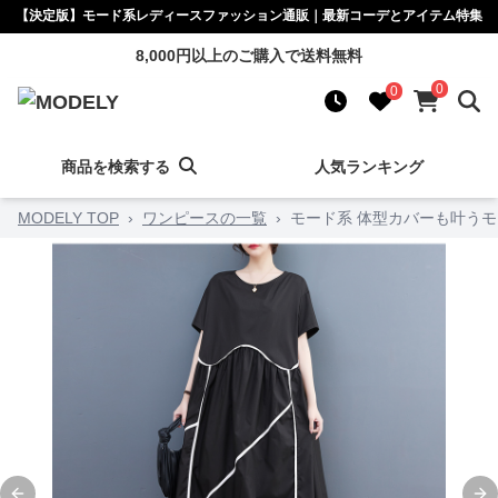
【決定版】モード系レディースファッション通販｜最新コーデとアイテム特集
8,000円以上のご購入で送料無料
0
0
商品を検索する
人気ランキング
MODELY TOP
›
ワンピースの一覧
›
モード系 体型カバーも叶う