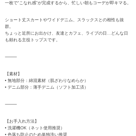
一枚で“こなれ感”が完成するから、忙しい朝もコーデが即キマる。
ショート丈スカートやワイドデニム、スラックスとの相性も抜
群。
ちょっと近所にお出かけ、友達とカフェ、ライブの日…どんな日
も頼れる主役トップスです。
⸻
【素材】
• 無地部分：綿混素材（肌ざわりなめらか）
• デニム部分：薄手デニム（ソフト加工済）
⸻
【お手入れ方法】
• 洗濯機OK（ネット使用推奨）
• 色落ち防止のため単独洗い推奨