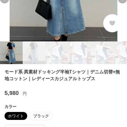
Previous slide
Ne
モード系 異素材ドッキング半袖Tシャツ｜デニム切替×無
地コットン｜レディースカジュアルトップス
5,980
円
カラー
ホワイト
ブラック