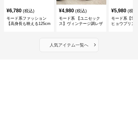
¥
6,780
¥
4,980
¥
5,980
(税込)
(税込)
(税込
モード系ファッション
モード系 【ユニセック
モード系【S〜
【高身長も映える125cm
ス】ヴィンテージ調レザ
ヒョウプリント
丈】アートプリントキャ
ーショルダーバッグ｜斜
カラー半袖T
ミワンピース｜肩紐調整
めがけメッセンジャー
OKで華奢さんも安心
›
人気アイテム一覧へ