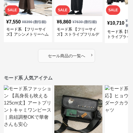
SALE
SALE
SALE
¥
11
¥
7,550
¥
6,860
¥
8390
(割引前)
¥
7630
(割引前)
¥
10,710
前)
モード系 【フリーサイ
モード系 【フリーサイ
モード系【S〜
ズ】アシンメトリーヘム
ズ】ストライプフリルデ
トライプライ
デザインロングトップス
ザイン シャツトップス
エコレザーノ
（ブラック／ホワイト）
ップブルゾン
›
セール商品の一覧へ
モード系 人気アイテム