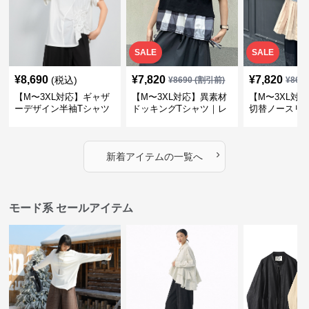
SALE
SALE
¥
8,690
¥
7,820
¥
7,820
(税込)
¥
8690
(割引前)
¥
869
【M〜3XL対応】ギャザ
【M〜3XL対応】異素材
【M〜3XL対
ーデザイン半袖Tシャツ
ドッキングTシャツ｜レ
切替ノースリ
｜シャーリング・アシメ
イヤード風チェックトッ
ス｜Aライン
デザイン・ゆったりトッ
プス・裾ドロスト・体型
素材プリーツ
プス
カバー・大人モード
ー・大人モー
›
新着アイテムの一覧へ
モード系 セールアイテム