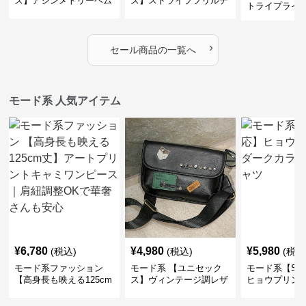
ズ】アシンメトリーヘム
ズ】ストライプフリルデ
トライプライ
デザインロングトップス
ザイン シャツトップス
エコレザーノ
（ブラック／ホワイト）
ップブルゾン
›
セール商品の一覧へ
モード系 人気アイテム
¥
6,780
¥
4,980
¥
5,980
(税込)
(税込)
(税込
モード系ファッション
モード系 【ユニセック
モード系【S〜
【高身長も映える125cm
ス】ヴィンテージ調レザ
ヒョウプリント
丈】アートプリントキャ
ーショルダーバッグ｜斜
カラー半袖T
ミワンピース｜肩紐調整
めがけメッセンジャー