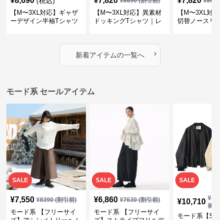
¥
8,690
¥
7,820
¥
7,820
(税込)
¥
8690
(割引前)
¥
869
【M〜3XL対応】ギャザ
【M〜3XL対応】異素材
【M〜3XL対
ーデザイン半袖Tシャツ
ドッキングTシャツ｜レ
切替ノースリ
｜シャーリング・アシメ
イヤード風チェックトッ
ス｜Aライン
デザイン・ゆったりトッ
プス・裾ドロスト・体型
素材プリーツ
プス
カバー・大人モード
ー・大人モー
›
新着アイテムの一覧へ
モード系 セールアイテム
SALE
SALE
SALE
¥
11
¥
7,550
¥
6,860
¥
8390
(割引前)
¥
7630
(割引前)
¥
10,710
前)
モード系 【フリーサイ
モード系 【フリーサイ
モード系【S〜