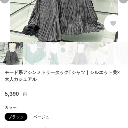
Previous slide
Ne
モード系アシンメトリータックTシャツ｜シルエット美×
大人カジュアル
5,390
円
カラー
ブラック
ベージュ