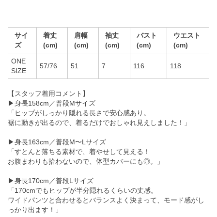
サイ
着丈
肩幅
袖丈
バスト
ウエスト
ズ
(cm)
(cm)
(cm)
(cm)
(cm)
ONE
57/76
51
7
116
118
SIZE
【スタッフ着用コメント】
▶︎身長158cm／普段Mサイズ
「ヒップがしっかり隠れる長さで安心感あり。
裾に動きが出るので、着るだけでおしゃれ見えしました！」
▶︎身長163cm／普段M〜Lサイズ
「すとんと落ちる素材で、着やせして見える！
お腹まわりも拾わないので、体型カバーにも◎。」
▶︎身長170cm／普段Lサイズ
「170cmでもヒップが半分隠れるくらいの丈感。
ワイドパンツと合わせるとバランスよく決まって、モード感がし
っかり出ます！」