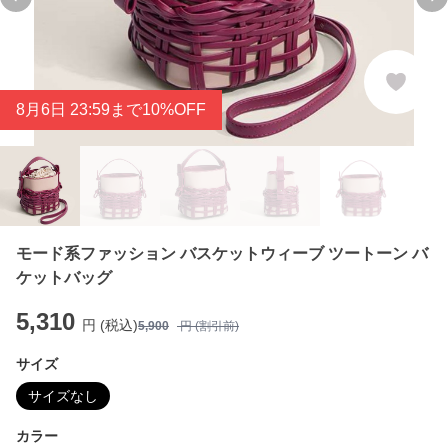
Previous slide
Ne
8
月
6
日 23:59まで10%OFF
モード系ファッション バスケットウィーブ ツートーン バ
ケットバッグ
5,310
円 (税込)
5,900
円 (割引前)
サイズ
サイズなし
カラー