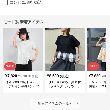
コンビニ/銀行振込
モード系 新着アイテム
SALE
SALE
¥
7,820
¥
8,690
¥
7,820
(税込)
¥
8690
(割引前)
¥
869
【M〜3XL対応】ギャザ
【M〜3XL対応】異素材
【M〜3XL対
ーデザイン半袖Tシャツ
ドッキングTシャツ｜レ
切替ノースリ
｜シャーリング・アシメ
イヤード風チェックトッ
ス｜Aライン
デザイン・ゆったりトッ
プス・裾ドロスト・体型
素材プリーツ
プス
カバー・大人モード
ー・大人モー
›
新着アイテムの一覧へ