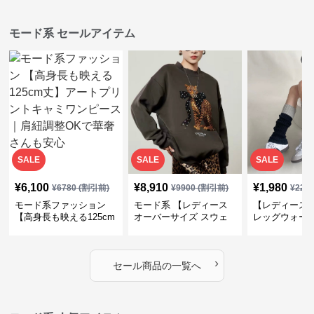
モード系 セールアイテム
SALE
SALE
SALE
¥
6,100
¥
8,910
¥
1,980
¥
6780
(割引前)
¥
9900
(割引前)
¥
220
モード系ファッション
モード系 【レディース
【レディース
【高身長も映える125cm
オーバーサイズ スウェ
レッグウォー
丈】アートプリントキャ
ット】レオパードプリン
ス｜韓国スト
ミワンピース｜肩紐調整
ト裏毛トップス 秋冬ゆ
ーズ靴下
OKで華奢さんも安心
ったりモード
›
セール商品の一覧へ