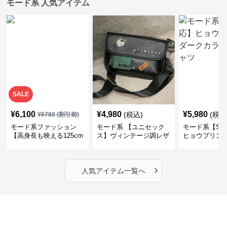
モード系 人気アイテム
SALE
¥
6,100
¥
4,980
¥
5,980
(税込)
(税込
¥
6780
(割引前)
モード系ファッション
モード系 【ユニセック
モード系【S〜
【高身長も映える125cm
ス】ヴィンテージ調レザ
ヒョウプリント
丈】アートプリントキャ
ーショルダーバッグ｜斜
カラー半袖T
ミワンピース｜肩紐調整
めがけメッセンジャー
OKで華奢さんも安心
›
人気アイテム一覧へ