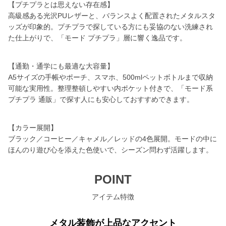
【プチプラとは思えない存在感】
高級感ある光沢PUレザーと、バランスよく配置されたメタルスタ
ッズが印象的。プチプラで探している方にも妥協のない洗練され
た仕上がりで、「モード プチプラ」層に響く逸品です。
【通勤・通学にも最適な大容量】
A5サイズの手帳やポーチ、スマホ、500mlペットボトルまで収納
可能な実用性。整理整頓しやすい内ポケット付きで、「モード系
プチプラ 通販」で探す人にも安心しておすすめできます。
【カラー展開】
ブラック／コーヒー／キャメル／レッドの4色展開。モードの中に
ほんのり遊び心を添えた色使いで、シーズン問わず活躍します。
POINT
アイテム特徴
メタル装飾が上品なアクセント