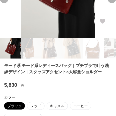
Previous slide
Ne
モード系 モード系レディースバッグ｜プチプラで叶う洗
練デザイン｜スタッズアクセント×大容量ショルダー
5,830
円
カラー
ブラック
レッド
キャメル
コーヒー