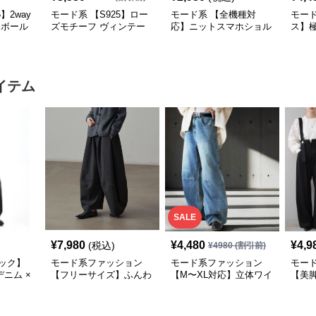
】2way
モード系 【S925】ロー
モード系 【全機種対
モー
×ボール
ズモチーフ ヴィンテー
応】ニットスマホショル
ス】
ーネッ
ジシルバーバングル
ダー／軽量伸縮ポケット
マル
（8色展開）
風・5
イテム
SALE
¥
7,980
¥
4,480
¥
4,9
(税込)
¥
4980
(割引前)
ック】
モード系ファッション
モード系ファッション
モー
ニム ×
【フリーサイズ】ふんわ
【M〜XL対応】立体ワイ
【美脚
クスカー
り丸みシルエットワイド
ドシルエット・ヴィンテ
ウエ
ックス）
パンツ／カフェブラウン
ージウォッシュデニムパ
ダー
ンツ
ック