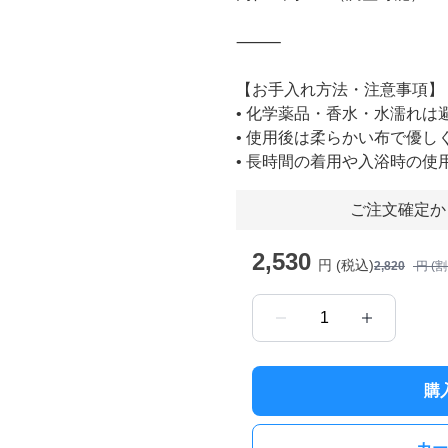
⸻
【お手入れ方法・注意事項】
• 化学薬品・香水・水濡れは
• 使用後は柔らかい布で優
• 長時間の着用や入浴時の使
ご注文確定か
2,530
円 (税込)
2,820
円 (
1
購