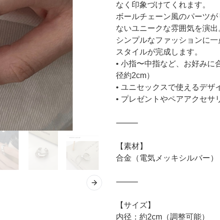
なく印象づけてくれます。
ボールチェーン風のパーツが
ないユニークな雰囲気を演出
シンプルなファッションに一
スタイルが完成します。
• 小指〜中指など、お好み
径約2cm）
• ユニセックスで使えるデザ
• プレゼントやペアアクセサ
⸻
【素材】
合金（電気メッキシルバー）
⸻
Next slide
【サイズ】
内径：約2cm（調整可能）