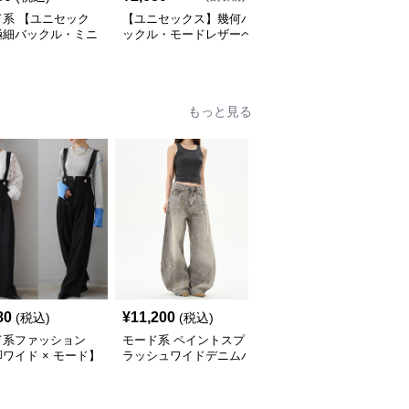
ド系 【ユニセック
【ユニセックス】幾何バ
モード系ファッション
極細バックル・ミニ
ックル・モードレザーベ
【ユニセックス対応】ス
レザーベルト（本革
ルト（105cm）
ターチャームレザーチェ
5〜95cm対応）
ーンキーホルダー
もっと見る
SALE
80
¥
11,200
¥
7,100
(税込)
(税込)
¥
7890
(割引前)
ド系ファッション
モード系 ペイントスプ
モード系ファッション
ワイド × モード】
ラッシュワイドデニムパ
【S〜2XL対応】ウォッ
ストマークサスペン
ンツ
シュドワイドデニムパン
ワイドパンツ（ブラ
ツ｜美脚ワイド×モード
）
ストリート