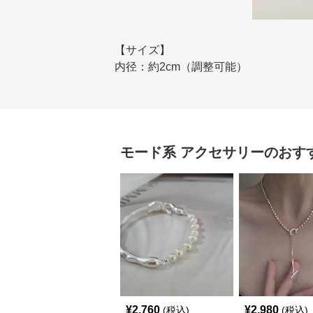
【サイズ】
内径：約2cm（調整可能）
モード系
アクセサリー
のおす
¥
2,760
¥
2,980
(税込)
(税込)