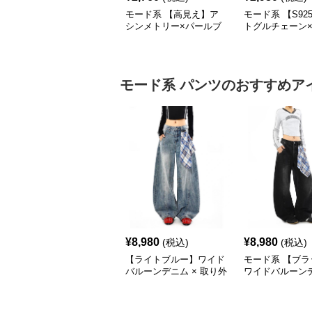
モード系 【高見え】ア
モード系 【S925
シンメトリー×パールブ
トグルチェーン
レスレット
チェーン シルバ
クレス
モード系
パンツ
のおすすめア
¥
8,980
¥
8,980
(税込)
(税込)
【ライトブルー】ワイド
モード系 【ブラ
バルーンデニム × 取り外
ワイドバルーンデ
しチェックスカート付き
取り外しチェッ
（ユニセックス）
ト付き（ユニセ