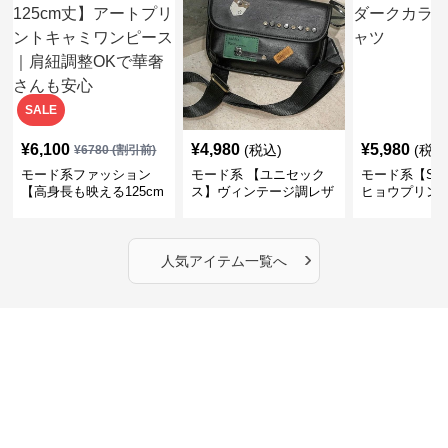
SALE
¥
6,100
¥
4,980
¥
5,980
(税込)
(税込
¥
6780
(割引前)
モード系ファッション
モード系 【ユニセック
モード系【S〜
【高身長も映える125cm
ス】ヴィンテージ調レザ
ヒョウプリント
丈】アートプリントキャ
ーショルダーバッグ｜斜
カラー半袖T
ミワンピース｜肩紐調整
めがけメッセンジャー
OKで華奢さんも安心
›
人気アイテム一覧へ