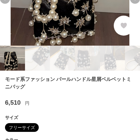
Previous slide
Ne
モード系ファッション パールハンドル星屑ベルベットミ
ニバッグ
6,510
円
サイズ
フリーサイズ