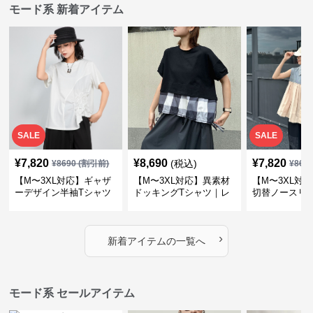
モード系 新着アイテム
SALE
SALE
¥
7,820
¥
8,690
¥
7,820
(税込)
¥
8690
(割引前)
¥
869
【M〜3XL対応】ギャザ
【M〜3XL対応】異素材
【M〜3XL対
ーデザイン半袖Tシャツ
ドッキングTシャツ｜レ
切替ノースリ
｜シャーリング・アシメ
イヤード風チェックトッ
ス｜Aライン
デザイン・ゆったりトッ
プス・裾ドロスト・体型
素材プリーツ
プス
カバー・大人モード
ー・大人モー
›
新着アイテムの一覧へ
モード系 セールアイテム