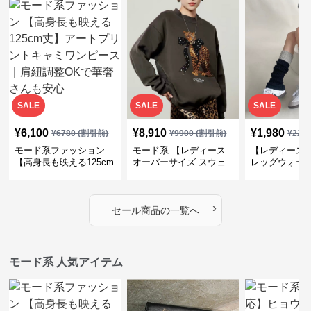
SALE
SALE
SALE
¥
6,100
¥
8,910
¥
1,980
¥
6780
(割引前)
¥
9900
(割引前)
¥
220
モード系ファッション
モード系 【レディース
【レディース
【高身長も映える125cm
オーバーサイズ スウェ
レッグウォー
丈】アートプリントキャ
ット】レオパードプリン
ス｜韓国スト
ミワンピース｜肩紐調整
ト裏毛トップス 秋冬ゆ
ーズ靴下
OKで華奢さんも安心
ったりモード
›
セール商品の一覧へ
モード系 人気アイテム