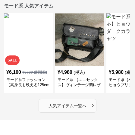
モード系 人気アイテム
SALE
¥
6,100
¥
4,980
¥
5,980
(税込)
(税込
¥
6780
(割引前)
モード系ファッション
モード系 【ユニセック
モード系【S〜
【高身長も映える125cm
ス】ヴィンテージ調レザ
ヒョウプリント
丈】アートプリントキャ
ーショルダーバッグ｜斜
カラー半袖T
ミワンピース｜肩紐調整
めがけメッセンジャー
OKで華奢さんも安心
›
人気アイテム一覧へ