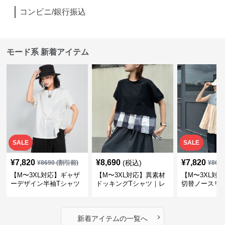
コンビニ/銀行振込
モード系 新着アイテム
SALE
SALE
¥
7,820
¥
8,690
¥
7,820
(税込)
¥
8690
(割引前)
¥
869
【M〜3XL対応】ギャザ
【M〜3XL対応】異素材
【M〜3XL対
ーデザイン半袖Tシャツ
ドッキングTシャツ｜レ
切替ノースリ
｜シャーリング・アシメ
イヤード風チェックトッ
ス｜Aライン
デザイン・ゆったりトッ
プス・裾ドロスト・体型
素材プリーツ
プス
カバー・大人モード
ー・大人モー
›
新着アイテムの一覧へ