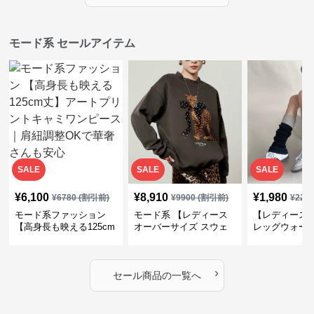
モード系 セールアイテム
SALE
SALE
SALE
¥
6,100
¥
8,910
¥
1,980
¥
6780
(割引前)
¥
9900
(割引前)
¥
220
モード系ファッション
モード系 【レディース
【レディース
【高身長も映える125cm
オーバーサイズ スウェ
レッグウォー
丈】アートプリントキャ
ット】レオパードプリン
ス｜韓国スト
ミワンピース｜肩紐調整
ト裏毛トップス 秋冬ゆ
ーズ靴下
OKで華奢さんも安心
ったりモード
›
セール商品の一覧へ