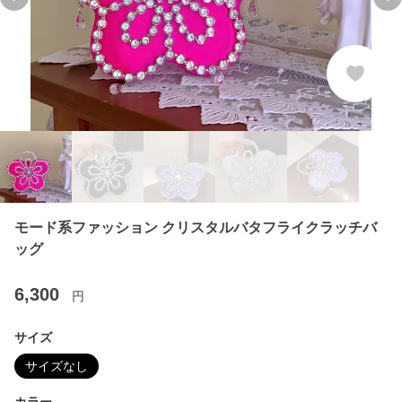
Previous slide
Ne
モード系ファッション クリスタルバタフライクラッチバ
ッグ
6,300
円
サイズ
サイズなし