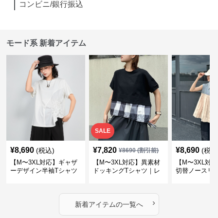
コンビニ/銀行振込
モード系 新着アイテム
SALE
¥
8,690
¥
7,820
¥
8,690
(税込)
(税込
¥
8690
(割引前)
【M〜3XL対応】ギャザ
【M〜3XL対応】異素材
【M〜3XL対
ーデザイン半袖Tシャツ
ドッキングTシャツ｜レ
切替ノースリ
｜シャーリング・アシメ
イヤード風チェックトッ
ス｜Aライン
デザイン・ゆったりトッ
プス・裾ドロスト・体型
素材プリーツ
プス
カバー・大人モード
ー・大人モー
›
新着アイテムの一覧へ