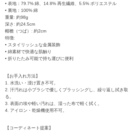
• 表地：79.7% 綿、14.8% 再生繊維、5.5% ポリエステル
• 裏地：100% 綿
重量: 約98g
深さ: 約24.5cm
帽檐（つば）: 約2cm
特徴:
• スタイリッシュな金属装飾
• 綿素材で快適な肌触り
• 折りたたみ可能で持ち運びに便利
【お手入れ方法】
1. 水洗い・浸け置き不可。
2. 汗汚れは小ブラシで優しくブラッシングし、繰り返し拭き取
る。
3. 表面の埃や軽い汚れは、湿った布で軽く拭く。
4. アイロン・乾燥機使用不可。
【コーディネート提案】