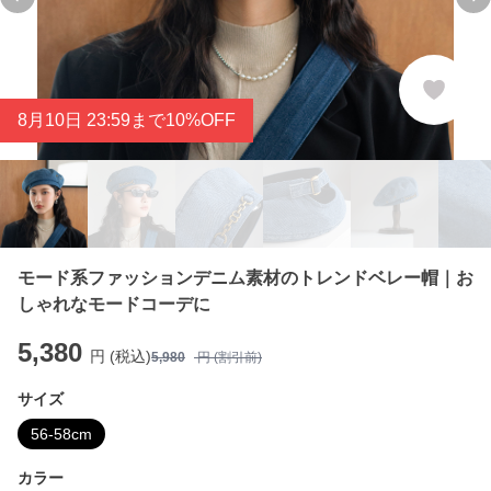
Previous slide
Ne
8
月
10
日 23:59まで10%OFF
モード系ファッションデニム素材のトレンドベレー帽｜お
しゃれなモードコーデに
5,380
円 (税込)
5,980
円 (割引前)
サイズ
56-58cm
カラー