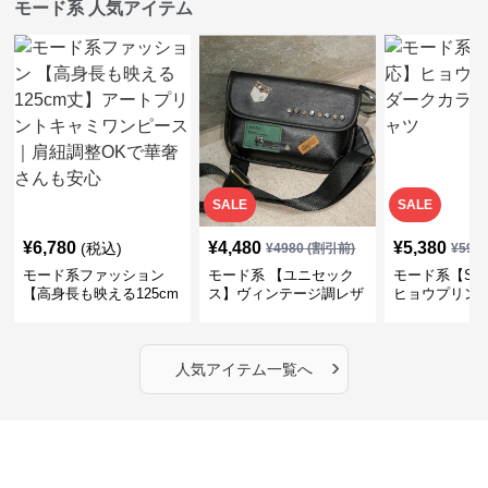
モード系 人気アイテム
SALE
SALE
¥
6,780
¥
4,480
¥
5,380
(税込)
¥
4980
(割引前)
¥
598
モード系ファッション
モード系 【ユニセック
モード系【S〜
【高身長も映える125cm
ス】ヴィンテージ調レザ
ヒョウプリント
丈】アートプリントキャ
ーショルダーバッグ｜斜
カラー半袖T
ミワンピース｜肩紐調整
めがけメッセンジャー
OKで華奢さんも安心
›
人気アイテム一覧へ