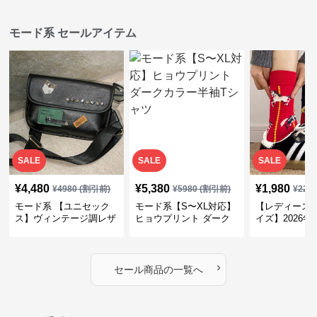
モード系 セールアイテム
SALE
SALE
SALE
¥
4,480
¥
5,380
¥
1,980
¥
4980
(割引前)
¥
5980
(割引前)
¥
220
モード系 【ユニセック
モード系【S〜XL対応】
【レディース 
ス】ヴィンテージ調レザ
ヒョウプリント ダーク
イズ】2026
ーショルダーバッグ｜斜
カラー半袖Tシャツ
ントデザイン
めがけメッセンジャー
モード柄ソッ
›
セール商品の一覧へ