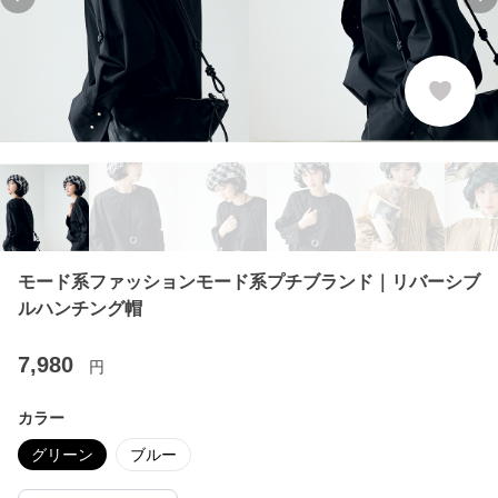
Previous slide
Ne
モード系ファッションモード系プチブランド｜リバーシブ
ルハンチング帽
7,980
円
カラー
グリーン
ブルー