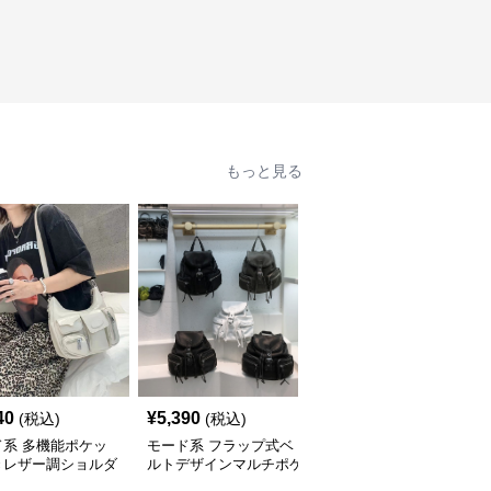
もっと見る
40
¥
5,390
¥
14,900
(税込)
(税込)
(税込)
ド系 多機能ポケッ
モード系 フラップ式ベ
モード系 【牛革】ウェ
きレザー調ショルダ
ルトデザインマルチポケ
ーブメタルハンドル レ
ッグ
ットリュック
ザーワンショルダーバッ