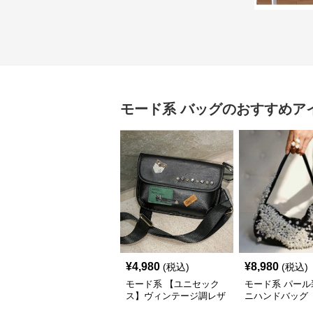
モード系
バッグ
のおすすめア
¥
4,980
¥
8,980
(税込)
(税込)
モード系 【ユニセック
モード系 パール
ス】ヴィンテージ調レザ
ニハンドバッグ
ーショルダーバッグ｜斜