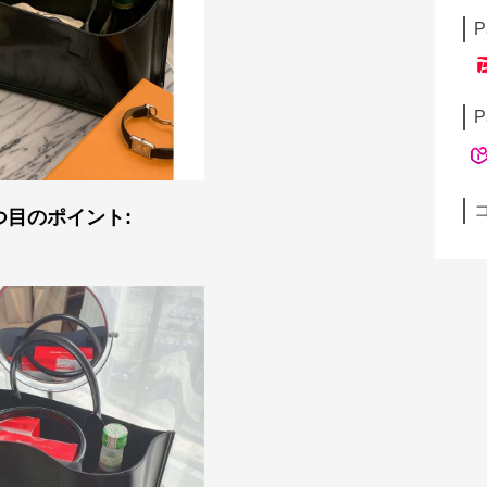
P
P
つ目のポイント: