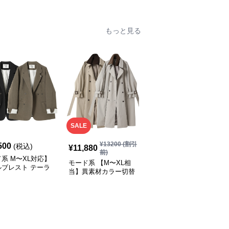
グ
もっと見る
SALE
¥
13200
(割引
500
¥
11,270
(税込)
(税込)
¥
11,880
前)
系 M〜XL対応】
モード系 ゆったりオー
モード系 【M〜XL相
ルブレスト テーラ
バーサイズダブルブレス
当】異素材カラー切替
ライトジャケット
トロングコート
襟付きトレンチ風ロング
ラック／カーキ）
アウター