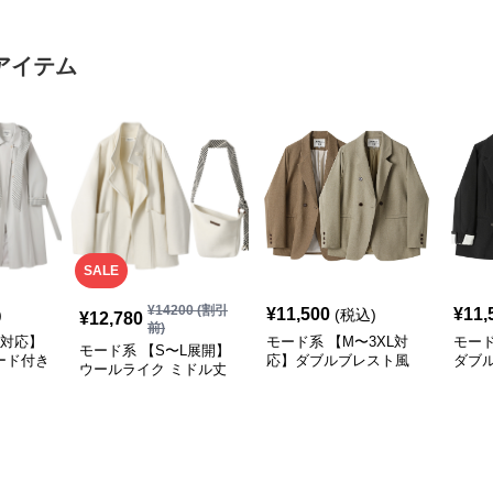
バッグ
リティトートバッグ
アイテム
SALE
¥
14200
(割引
¥
11,500
¥
11,
)
(税込)
¥
12,780
前)
L対応】
モード系 【M〜3XL対
モード
モード系 【S〜L展開】
ード付き
応】ダブルブレスト風
ダブ
ウールライク ミドル丈
テーラードアウター
ード
ダブルアウター＋ショル
（ブ
ダーバッグセット