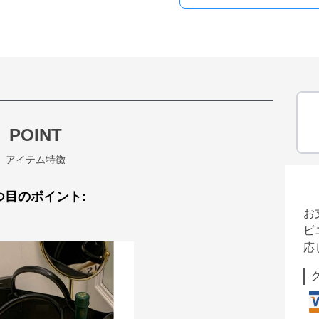
POINT
アイテム特徴
つ目のポイント:
お
ビ
応