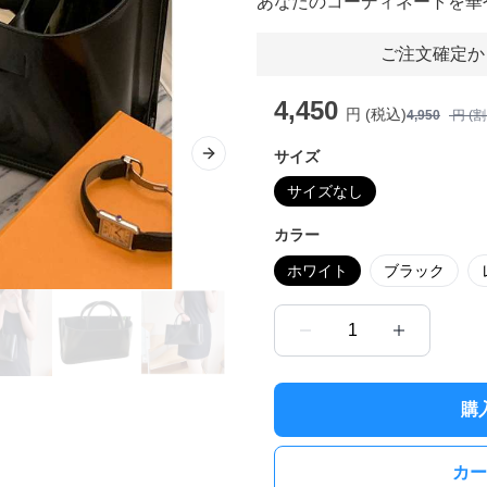
あなたのコーディネートを華
ご注文確定か
4,450
円 (税込)
4,950
円 (
サイズ
Next slide
サイズなし
カラー
ホワイト
ブラック
1
購
カー