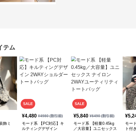
イテム
SALE
SALE
¥
4,480
¥
5,840
¥
5,2
¥
4980
(割引前)
¥
6490
(割引前)
装飾ミ
モード系 【PC対応】キ
モード系 【軽量0.45kg
モー
ルティングデザイン
／大容量】ユニセックス
ト付
2WAYショルダートート
ナイロン2WAYユーティ
ーバ