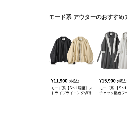
めがけメッセンジャー
モード系
アウター
のおすすめ
¥
11,900
¥
15,900
(税込)
(税込
モード系【S〜L展開】ス
モード系 【S〜
トライプライニング切替
チェック配色フ
エコレザーノーカラージ
ロングコート
ップブルゾン