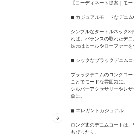
【コーディネート提案｜モー
◼ カジュアルモードなデニム
シンプルなタートルネック
×
れば、バランスの取れたデニ
足元はヒールやローファーを
◼ シックなブラックデニムコ
ブラックデニムのロングコー
ことでモードな雰囲気に。
シルバーアクセサリーやレザ
象に。
◼ エレガントカジュアル
Next slide
ロング丈のデニムコートは、
もぴったり。