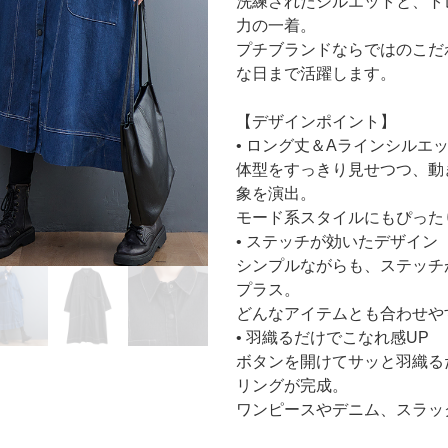
洗練されたシルエットと、ト
力の一着。
プチブランドならではのこだ
な日まで活躍します。
【デザインポイント】
• ロング丈＆Aラインシルエ
体型をすっきり見せつつ、動
象を演出。
モード系スタイルにもぴった
• ステッチが効いたデザイン
シンプルながらも、ステッチ
プラス。
どんなアイテムとも合わせや
• 羽織るだけでこなれ感UP
ボタンを開けてサッと羽織る
リングが完成。
ワンピースやデニム、スラッ