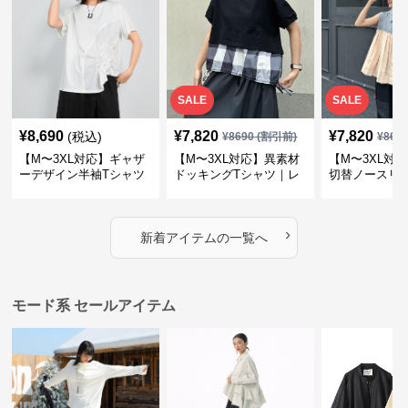
SALE
SALE
¥
8,690
¥
7,820
¥
7,820
(税込)
¥
8690
(割引前)
¥
869
【M〜3XL対応】ギャザ
【M〜3XL対応】異素材
【M〜3XL対
ーデザイン半袖Tシャツ
ドッキングTシャツ｜レ
切替ノースリ
｜シャーリング・アシメ
イヤード風チェックトッ
ス｜Aライン
デザイン・ゆったりトッ
プス・裾ドロスト・体型
素材プリーツ
プス
カバー・大人モード
ー・大人モー
›
新着アイテムの一覧へ
モード系 セールアイテム