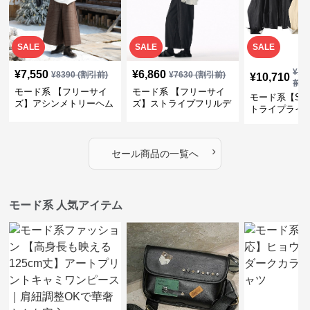
SALE
SALE
SALE
¥
11
¥
7,550
¥
6,860
¥
8390
(割引前)
¥
7630
(割引前)
¥
10,710
前)
モード系 【フリーサイ
モード系 【フリーサイ
モード系【S〜
ズ】アシンメトリーヘム
ズ】ストライプフリルデ
トライプライ
デザインロングトップス
ザイン シャツトップス
エコレザーノ
（ブラック／ホワイト）
ップブルゾン
›
セール商品の一覧へ
モード系 人気アイテム