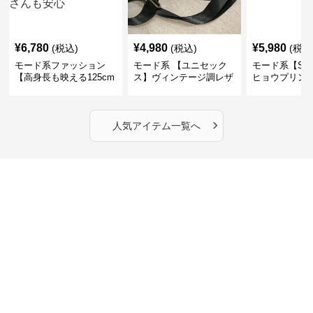
¥
6,780
¥
4,980
¥
5,980
(税込)
(税込)
(税込
モード系ファッション
モード系 【ユニセック
モード系【S〜
【高身長も映える125cm
ス】ヴィンテージ調レザ
ヒョウプリント
丈】アートプリントキャ
ーショルダーバッグ｜斜
カラー半袖T
ミワンピース｜肩紐調整
めがけメッセンジャー
OKで華奢さんも安心
›
人気アイテム一覧へ