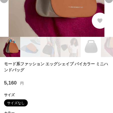
Previous slide
Ne
モード系ファッション エッグシェイプ バイカラー ミニハ
ンドバッグ
5,160
円
サイズ
サイズなし