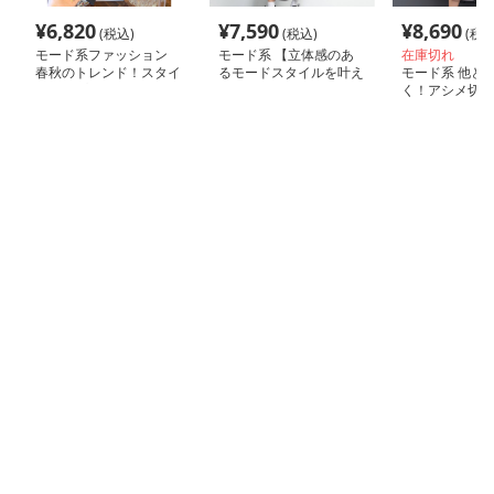
¥
6,820
¥
7,590
¥
8,690
(税込)
(税込)
(税込
モード系ファッション
モード系 【立体感のあ
在庫切れ
春秋のトレンド！スタイ
るモードスタイルを叶え
モード系 他と
ルアップするモードなロ
る、ドロスト裾×切り替
く！アシメ切替
ングベスト
えTシャツ】
ーワンピ｜春夏
チプラワンピー
モードファッション専用通販サイト「MOdely」は、洗練
されたスタイルを求めるあなたにぴったりの場所です。
最新のトレンドを取り入れたアイテムが豊富に揃い、個性
的なファッションを楽しむことができます。
特に、モードファッションに特化したセレクションは、他
では手に入らないユニークなデザインが魅力。
洋服だけでなく、アクセサリーやシューズなど、トータル
コーディネートが可能なアイテムが揃っています。
自分だけのスタイルを見つける楽しさを提供してくれるで
しょう。