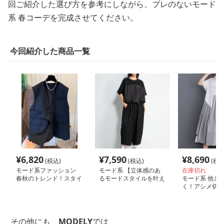
回ご紹介した選び方を参考にしながら、ブレのないモード
系 春コーデを完成させてください。
今回紹介した商品一覧
¥
6,820
¥
7,590
¥
8,690
(税込)
(税込)
(税込
モード系ファッション
モード系 【立体感のあ
在庫切れ
春秋のトレンド！スタイ
るモードスタイルを叶え
モード系 他と
ルアップするモードなロ
る、ドロスト裾×切り替
く！アシメ切替
ングベスト
えTシャツ】
ーワンピ｜春夏
チプラワンピー
その他にも、
MODELY
では