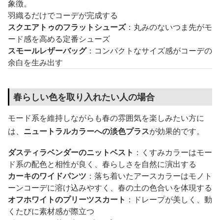
象徴。
羽織るだけでコーデが完成する
スクエアトゥのフラットシューズ
：丸みのないつま先がモ
ード感を高める定番シューズ
スモールレザーバッグ
：コンパクトなサイズ感がコーデの
余白を生み出す
春らしい色を取り入れたい人の場合
モード系を維持しながらも春の雰囲気を楽しみたい方に
は、
ニュートラルカラーへの淡色プラス
が効果的です。
ダスティラベンダーのニットベスト
：くすみカラーはモー
ド系の配色と相性が良く、春らしさを自然に演出する
カーキのワイドパンツ
：落ち着いたアースカラーはモノト
ーンコーデに溶け込みやすく、春の土の色合いを体現する
オフホワイトのプリーツスカート
：ドレープが美しく、動
くたびに素材感が際立つ