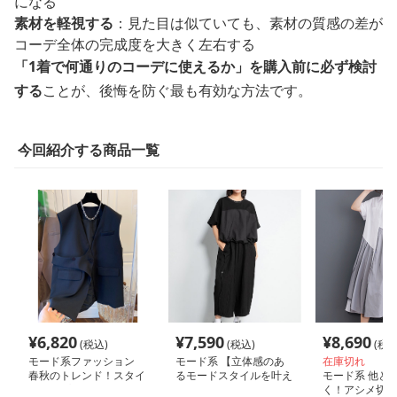
になる
素材を軽視する
：見た目は似ていても、素材の質感の差が
コーデ全体の完成度を大きく左右する
「1着で何通りのコーデに使えるか」を購入前に必ず検討
する
ことが、後悔を防ぐ最も有効な方法です。
今回紹介する商品一覧
¥
6,820
¥
7,590
¥
8,690
(税込)
(税込)
(税込
モード系ファッション
モード系 【立体感のあ
在庫切れ
春秋のトレンド！スタイ
るモードスタイルを叶え
モード系 他と
ルアップするモードなロ
る、ドロスト裾×切り替
く！アシメ切替