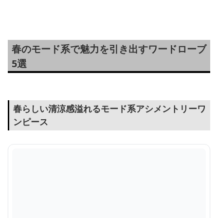
ングベスト
えTシャツ】
ーワンピ｜春夏
チプラワンピー
春のモード系で魅力を引き出すワードローブ
5選
春らしい清涼感溢れるモード系アシメントリーワ
ンピース