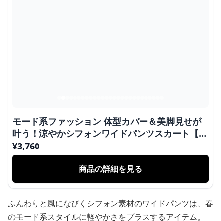
モード系ファッション 体型カバー＆美脚見せが
叶う！涼やかシフォンワイドパンツスカート【ウ
エストゴム／春夏／軽やか素材】
¥
3,760
商品の詳細を見る
ふんわりと風になびくシフォン素材のワイドパンツは、春
のモード系スタイルに軽やかさをプラスするアイテム。