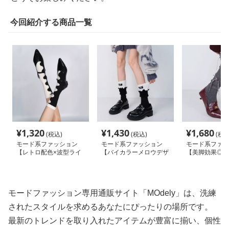
今回紹介する商品一覧
¥
1,320
¥
1,430
¥
1,680
(税込)
(税込)
(税込
モード系ファッション
モード系ファッション
モード系ファッ
【レトロ配色×波型ライ
【バイカラーメロウデザ
【美脚効果◎】
ン】モノトーン映えソッ
イン】モードソックス｜
ラメ×リボンデ
クス｜美脚見え抜群のブ
足元に遊びを添えるリブ
ーハイソックス
ラックデザイン
切替中筒靴下
カルモードな膝
ス
モードファッション専用通販サイト「MOdely」は、洗練
されたスタイルを求めるあなたにぴったりの場所です。
最新のトレンドを取り入れたアイテムが豊富に揃い、個性