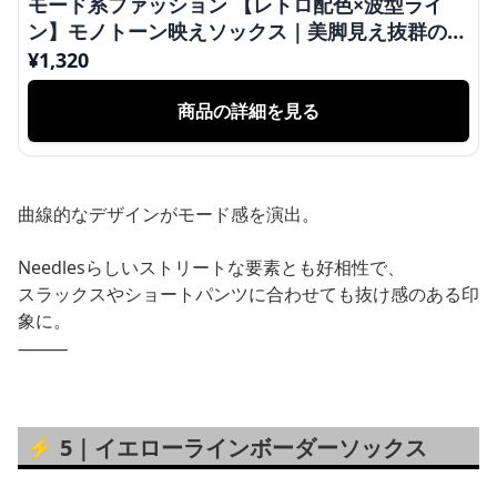
モード系ファッション 【レトロ配色×波型ライ
ン】モノトーン映えソックス｜美脚見え抜群のブ
ラックデザイン
¥
1,320
商品の詳細を見る
曲線的なデザインがモード感を演出。
Needlesらしいストリートな要素とも好相性で、
スラックスやショートパンツに合わせても抜け感のある印
象に。
⸻
⚡️ 5｜イエローラインボーダーソックス