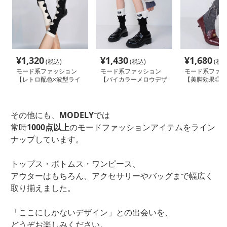
¥
1,320
¥
1,430
¥
1,680
(税込)
(税込)
(税込
モード系ファッション
モード系ファッション
モード系ファッ
【レトロ配色×波型ライ
【バイカラーメロウデザ
【美脚効果◎】
ン】モノトーン映えソッ
イン】モードソックス｜
ラメ×リボンデ
クス｜美脚見え抜群のブ
足元に遊びを添えるリブ
ーハイソックス
ラックデザイン
切替中筒靴下
カルモードな膝
ス
その他にも、
MODELY
では
常時
1000点以上
のモードファッションアイテムをライン
ナップしています。
トップス・ボトムス・ワンピース、
アウターはもちろん、アクセサリーやバッグまで幅広く
取り揃えました。
「ここにしかないデザイン」との出会いを、
どうぞお楽しみください。