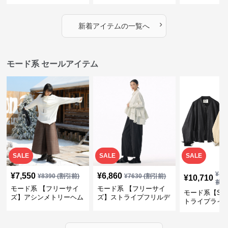
デザイン・ゆったりトッ
プス・裾ドロスト・体型
素材プリーツ
プス
カバー・大人モード
ー・大人モー
›
新着アイテムの一覧へ
モード系 セールアイテム
SALE
SALE
SALE
¥
11
¥
7,550
¥
6,860
¥
8390
(割引前)
¥
7630
(割引前)
¥
10,710
前)
モード系 【フリーサイ
モード系 【フリーサイ
モード系【S〜
ズ】アシンメトリーヘム
ズ】ストライプフリルデ
トライプライ
デザインロングトップス
ザイン シャツトップス
エコレザーノ
（ブラック／ホワイト）
ップブルゾン