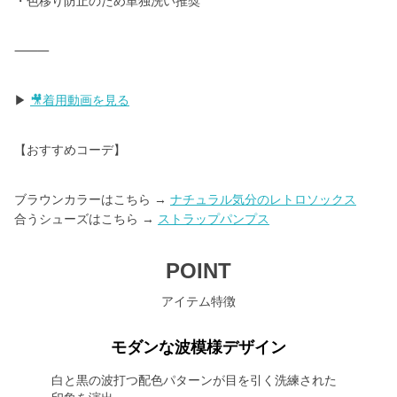
・色移り防止のため単独洗い推奨
⸻
▶
🎥着用動画を見る
【おすすめコーデ】
ブラウンカラーはこちら →
ナチュラル気分のレトロソックス
合うシューズはこちら →
ストラップパンプス
POINT
アイテム特徴
モダンな波模様デザイン
白と黒の波打つ配色パターンが目を引く洗練された