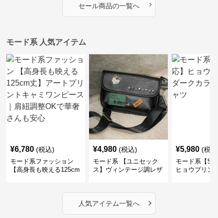
›
セール商品の一覧へ
モード系 人気アイテム
¥
6,780
¥
4,980
¥
5,980
(税込)
(税込)
(税込
モード系ファッション
モード系 【ユニセック
モード系【S〜
【高身長も映える125cm
ス】ヴィンテージ調レザ
ヒョウプリント
丈】アートプリントキャ
ーショルダーバッグ｜斜
カラー半袖T
ミワンピース｜肩紐調整
めがけメッセンジャー
OKで華奢さんも安心
›
人気アイテム一覧へ