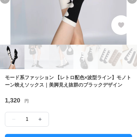
Previous slide
Ne
モード系ファッション 【レトロ配色×波型ライン】モノト
ーン映えソックス｜美脚見え抜群のブラックデザイン
1,320
円
1