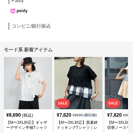
Paidy
コンビニ/銀行振込
モード系 新着アイテム
SALE
SALE
¥
8,690
¥
7,820
¥
7,820
(税込)
¥
8690
(割引前)
¥
869
【M〜3XL対応】ギャザ
【M〜3XL対応】異素材
【M〜3XL対
ーデザイン半袖Tシャツ
ドッキングTシャツ｜レ
切替ノースリ
｜シャーリング・アシメ
イヤード風チェックトッ
ス｜Aライン