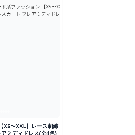
【XS〜XXL】レース刺繍
アミディドレス(全4色)