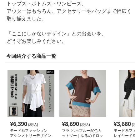
トップス・ボトムス・ワンピース、
アウターはもちろん、アクセサリーやバッグまで幅広く
取り揃えました。
「ここにしかないデザイン」との出会いを、
どうぞお楽しみください。
今回紹介する商品一覧
¥
6,390
¥
8,690
¥
3,680
(税込)
(税込)
(税込
モード系ファッション
ブラウン×ブルー配色カ
モード系ファッ
アシンメトリーデザイン
ットソー｜ゆるめドロッ
レイヤード風ア