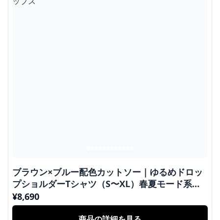
ブラウン×ブルー配色カットソー｜ゆるめドロッ
プショルダーTシャツ（S〜XL）春夏モード系カ
ジュアルトップス
¥
8,690
商品の詳細を見る