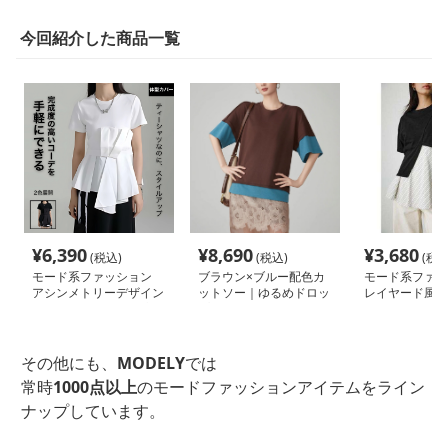
今回紹介した商品一覧
¥
6,390
¥
8,690
¥
3,680
(税込)
(税込)
(税込
モード系ファッション
ブラウン×ブルー配色カ
モード系ファッ
アシンメトリーデザイン
ットソー｜ゆるめドロッ
レイヤード風ア
Tシャツ｜モード系×立体
プショルダーTシャツ
リーTシャツ
ドレープで華やか見え
（S〜XL）春夏モード系
カジュアルトップス
その他にも、
MODELY
では
常時
1000点以上
のモードファッションアイテムをライン
ナップしています。